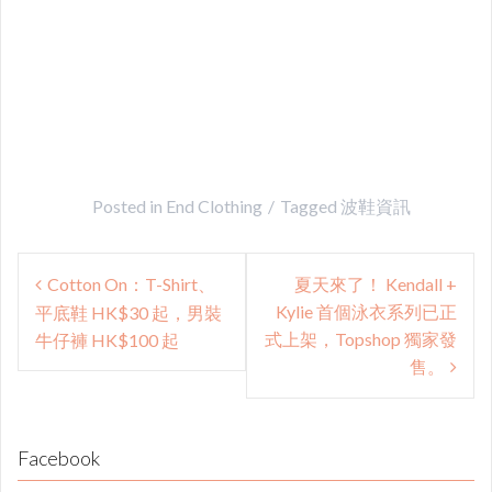
Posted in
End Clothing
Tagged
波鞋資訊
Post
Cotton On：T-Shirt、
夏天來了！ Kendall +
navigation
Kylie 首個泳衣系列已正
平底鞋 HK$30 起，男裝
式上架，Topshop 獨家發
牛仔褲 HK$100 起
售。
Facebook