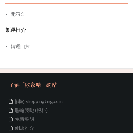
開箱文
集運推介
轉運四方
了解「敗家精」網站
關於 ShoppingJing.com
聯絡我哋 (報料)
免責聲明
網店推介