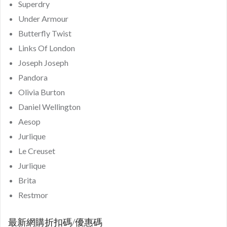
Superdry
Under Armour
Butterfly Twist
Links Of London
Joseph Joseph
Pandora
Olivia Burton
Daniel Wellington
Aesop
Jurlique
Le Creuset
Jurlique
Brita
Restmor
最新網購折扣碼/優惠碼