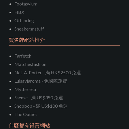
Footasylum
HBX
Offspring
Sneakersnstuff
買名牌網站推介
Farfetch
Matchesfashion
Net-A-Porter - 滿 HK$2500 免運
Luisaviaroma - 免國際運費
Mytheresa
Ssense - 滿 US$350 免運
Shopbop - 滿 US$100 免運
The Outnet
什麼都有得買網站