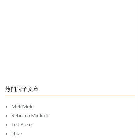
熱門牌子文章
Meli Melo
Rebecca Minkoff
Ted Baker
Nike