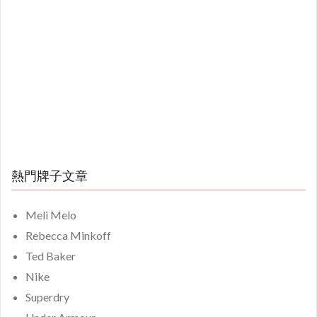
熱門牌子文章
Meli Melo
Rebecca Minkoff
Ted Baker
Nike
Superdry