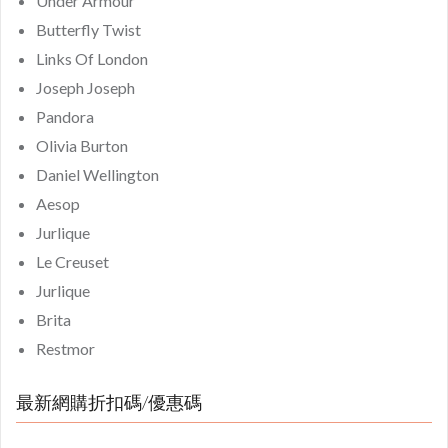
Under Armour
Butterfly Twist
Links Of London
Joseph Joseph
Pandora
Olivia Burton
Daniel Wellington
Aesop
Jurlique
Le Creuset
Jurlique
Brita
Restmor
最新網購折扣碼/優惠碼