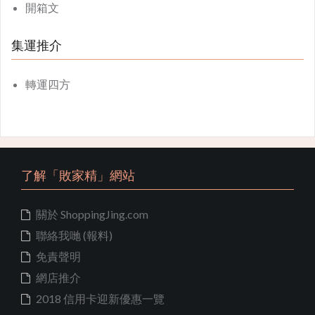
開箱文
集運推介
轉運四方
了解「敗家精」網站
關於 ShoppingJing.com
聯絡我哋 (報料)
免責聲明
網店推介
2018 信用卡迎新優惠一覽