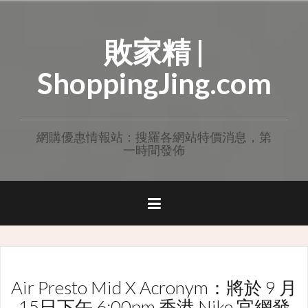
Skip
to
敗家精 |
content
ShoppingJing.com
網購優惠情報站：搜羅各網站特價消息，第
一時間發佈
Air Presto Mid X Acronym：將於 9 月
15日下午 6:00pm 香港 Nike 官網發