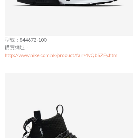
型號：844672-100
購買網址：
http://www.nike.com.hk/product/fair/4yQbSZFy.htm