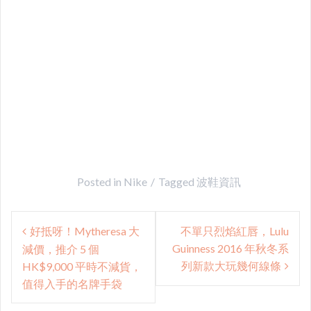
Posted in
Nike
Tagged
波鞋資訊
Post
好抵呀！Mytheresa 大
不單只烈焰紅唇，Lulu
navigation
Guinness 2016 年秋冬系
減價，推介 5 個
列新款大玩幾何線條
HK$9,000 平時不減貨，
值得入手的名牌手袋