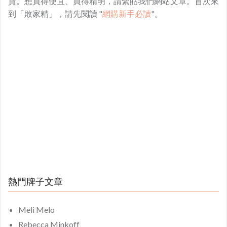
貨。想買得便宜、買得精明，請緊貼我們網站文章。首次來
到「敗家精」，請先閱讀 "
網購新手必讀
"。
熱門牌子文章
Meli Melo
Rebecca Minkoff