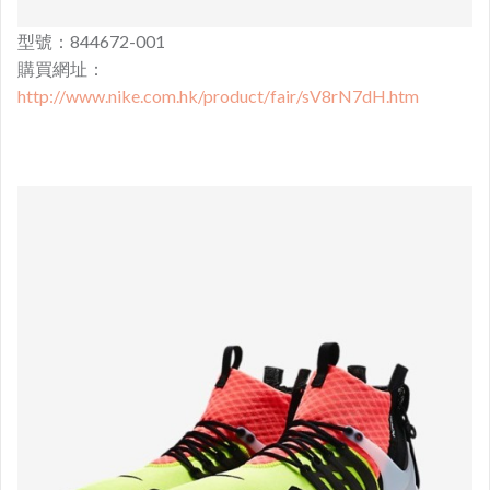
型號：844672-001
購買網址：
http://www.nike.com.hk/product/fair/sV8rN7dH.htm