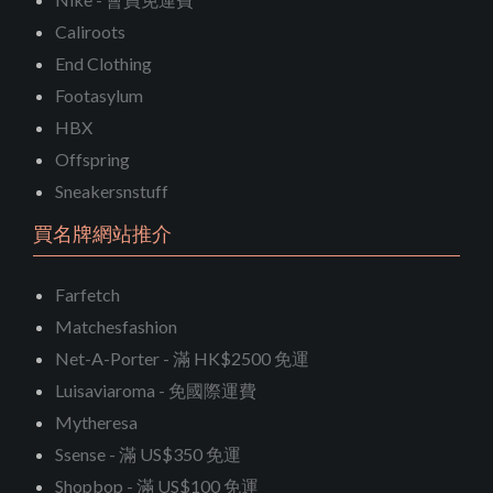
Caliroots
End Clothing
Footasylum
HBX
Offspring
Sneakersnstuff
買名牌網站推介
Farfetch
Matchesfashion
Net-A-Porter - 滿 HK$2500 免運
Luisaviaroma - 免國際運費
Mytheresa
Ssense - 滿 US$350 免運
Shopbop - 滿 US$100 免運