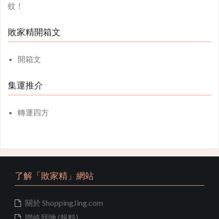
蚊！
敗家精開箱文
開箱文
集運推介
轉運四方
了解「敗家精」網站
關於 ShoppingJing.com
聯絡我哋 (報料)