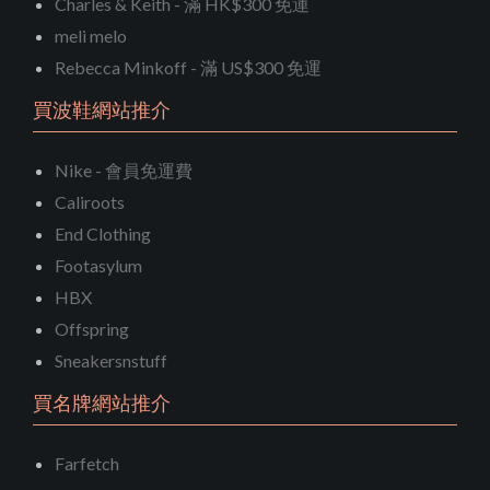
Charles & Keith - 滿 HK$300 免運
meli melo
Rebecca Minkoff - 滿 US$300 免運
買波鞋網站推介
Nike - 會員免運費
Caliroots
End Clothing
Footasylum
HBX
Offspring
Sneakersnstuff
買名牌網站推介
Farfetch