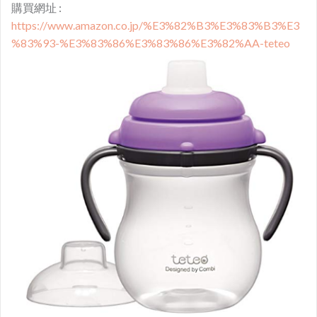
購買網址 :
https://www.amazon.co.jp/%E3%82%B3%E3%83%B3%E3
%83%93-%E3%83%86%E3%83%86%E3%82%AA-teteo