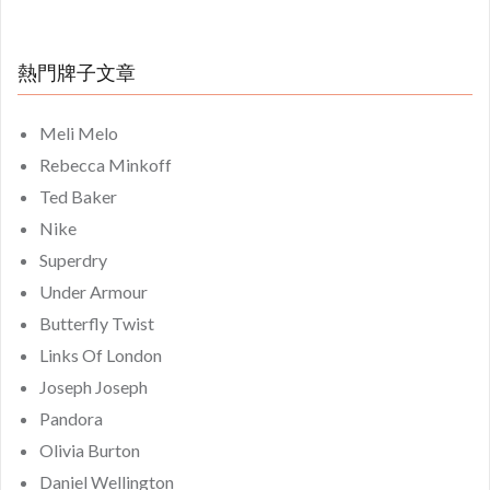
熱門牌子文章
Meli Melo
Rebecca Minkoff
Ted Baker
Nike
Superdry
Under Armour
Butterfly Twist
Links Of London
Joseph Joseph
Pandora
Olivia Burton
Daniel Wellington