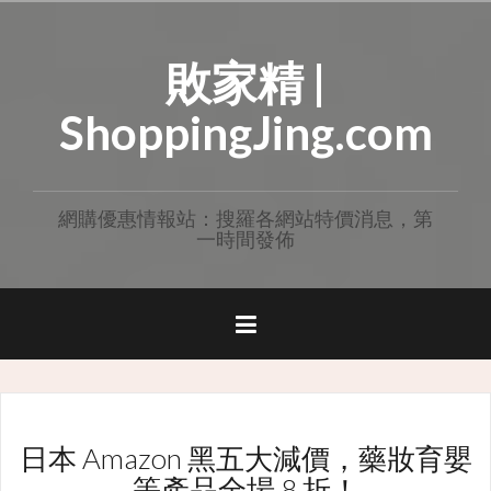
Skip
to
敗家精 |
content
ShoppingJing.com
網購優惠情報站：搜羅各網站特價消息，第
一時間發佈
日本 Amazon 黑五大減價，藥妝育嬰
等產品全場 8 折！