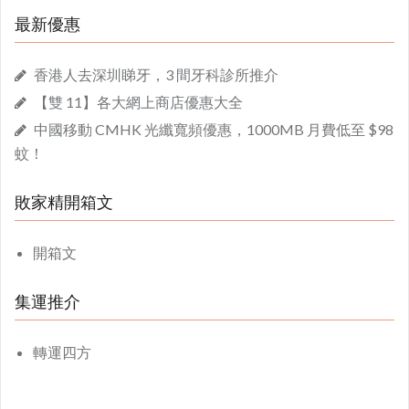
最新優惠
香港人去深圳睇牙，3 間牙科診所推介
【雙 11】各大網上商店優惠大全
中國移動 CMHK 光纖寬頻優惠，1000MB 月費低至 $98
蚊！
敗家精開箱文
開箱文
集運推介
轉運四方