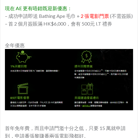
現在 AE 更有唔錯既迎新優惠：
– 成功申請即送 Bathing Ape 毛巾 +
2 張電影門票
(不需簽賬)
– 首 2 個月簽賬滿 HK$6,000，會有 500元 I.T 禮券
全年優惠
首年免年費，而且申請門濫十分之低，只要 15 萬就申請
到，申請番張黎賺番兩張電影飛都好。