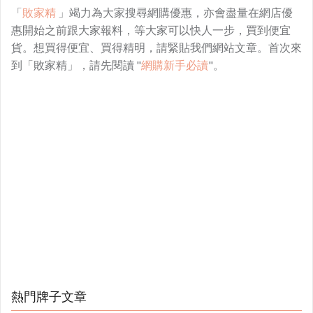
「
敗家精
」竭力為大家搜尋網購優惠，亦會盡量在網店優
惠開始之前跟大家報料，等大家可以快人一步，買到便宜
貨。想買得便宜、買得精明，請緊貼我們網站文章。首次來
到「敗家精」，請先閱讀 "
網購新手必讀
"。
熱門牌子文章