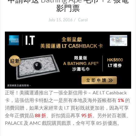
影門票
July 15, 2016
Carol
正呀！美國運通推出了一張全新信用卡 – AE I.T Cashback
卡，這張信用卡特點之一是所有本地及海外簽帳都有
1%
的
消費回贈，如果大家經常去 I.T 買衫既就更加岩，因為可享
全年正價貨品
88 折
、折扣貨品再享
95 折
。另外於百老匯、
PALACE 及 AMC 戲院購買戲票，全年可享 85 折優惠。