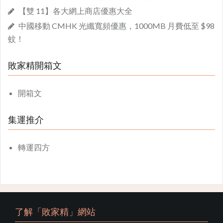
【雙 11】各大網上商店優惠大全
中國移動 CMHK 光纖寬頻優惠，1000MB 月費低至 $98
蚊！
敗家精開箱文
開箱文
集運推介
轉運四方
了解「敗家精」網站