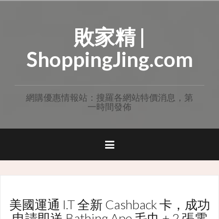
Skip
to
敗家精 |
content
ShoppingJing.com
網購優惠情報站：搜羅各網站特價消息，第
一時間發佈
美國運通 I.T 全新 Cashback 卡，成功
申請即送 Bathing Ape 毛巾 + 2 張電