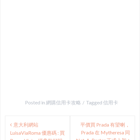
Posted in
網購信用卡攻略
Tagged
信用卡
Post
意大利網站
平價買 Prada 有望喇，
navigation
Prada 在 Mytheresa 同
LuisaViaRoma 優惠碼 : 買