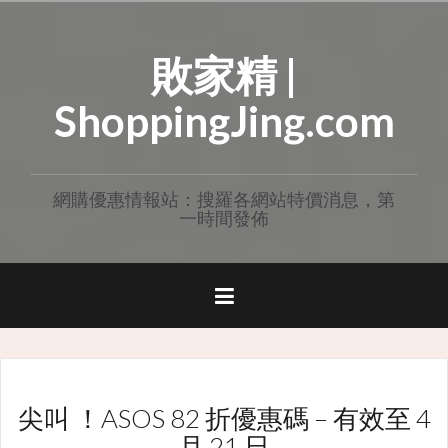
Skip
to
敗家精 |
content
ShoppingJing.com
網購優惠情報站：搜羅各網站特價消息，第
一時間發佈
尖叫 ！ASOS 82 折優惠碼 – 有效至 4
月 21 日