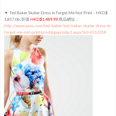
▼ Ted Baker Skater Dress in Forget Me Not Print – HKD$
1,817.06, 折後
HKD$1,489.99
.商品網址：
http://www.asos.com/ted-baker/ted-baker-skater-dress-in-
forget-me-not-print/prod/pgeproduct.aspx?iid=6553318​