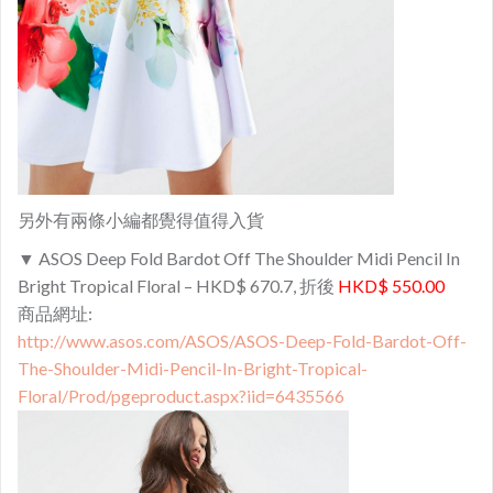
另外有兩條小編都覺得值得入貨
▼ ASOS Deep Fold Bardot Off The Shoulder Midi Pencil In
Bright Tropical Floral – HKD$ 670.7, 折後
HKD$ 550.00
商品網址:
http://www.asos.com/ASOS/ASOS-Deep-Fold-Bardot-Off-
The-Shoulder-Midi-Pencil-In-Bright-Tropical-
Floral/Prod/pgeproduct.aspx?iid=6435566​