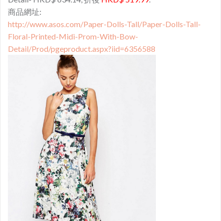
商品網址:
http://www.asos.com/Paper-Dolls-Tall/Paper-Dolls-Tall-
Floral-Printed-Midi-Prom-With-Bow-
Detail/Prod/pgeproduct.aspx?iid=6356588