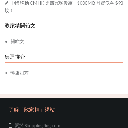
中國移動 CMHK 光纖寬頻優惠，1000MB 月費低至 $98
蚊！
敗家精開箱文
開箱文
集運推介
轉運四方
了解「敗家精」網站
關於 ShoppingJing.com