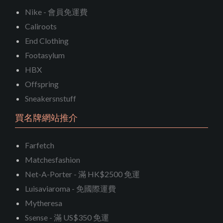
Nike - 會員免運費
Caliroots
End Clothing
Footasylum
HBX
Offspring
Sneakersnstuff
買名牌網站推介
Farfetch
Matchesfashion
Net-A-Porter - 滿 HK$2500 免運
Luisaviaroma - 免國際運費
Mytheresa
Ssense - 滿 US$350 免運