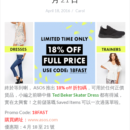
April 18, 2016
Carol
終於等到喇， ASOS 推出
18% off 折扣碼
，可用於任何正價
貨品，小編之前睇中條
Ted Beker Skater Dress
都有得減，
實在太興奮！之前儲落嘅 Saved Items 可以一次過落單啦。
Promo Code:
18FAST
購買網址：
www.asos.com
優惠期：4 月 18 至 21 號