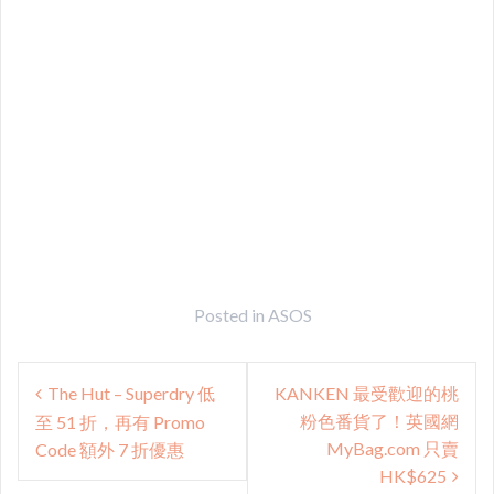
Posted in
ASOS
Post
The Hut – Superdry 低
KANKEN 最受歡迎的桃
navigation
粉色番貨了！英國網
至 51 折，再有 Promo
MyBag.com 只賣
Code 額外 7 折優惠
HK$625