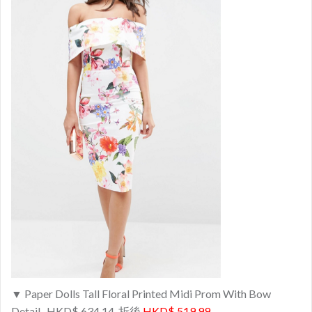
▼ Paper Dolls Tall Floral Printed Midi Prom With Bow
Detail- HKD$ 634.14, 折後
HKD$ 519.99
.