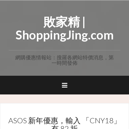
Skip
to
敗家精 |
content
ShoppingJing.com
網購優惠情報站：搜羅各網站特價消息，第
一時間發佈
ASOS 新年優惠，輸入 「CNY18」
有 82 折