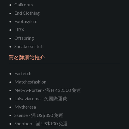
Caliroots
End Clothing
Footasylum
HBX
Offspring
Sneakersnstuff
買名牌網站推介
Farfetch
Matchesfashion
Net-A-Porter - 滿 HK$2500 免運
Luisaviaroma - 免國際運費
Mytheresa
Ssense - 滿 US$350 免運
Shopbop - 滿 US$100 免運