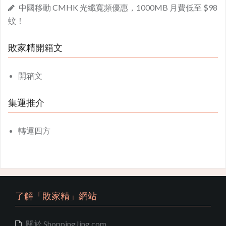
中國移動 CMHK 光纖寬頻優惠，1000MB 月費低至 $98
蚊！
敗家精開箱文
開箱文
集運推介
轉運四方
了解「敗家精」網站
關於 ShoppingJing.com