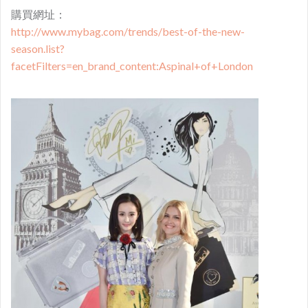
購買網址：
http://www.mybag.com/trends/best-of-the-new-
season.list?
facetFilters=en_brand_content:Aspinal+of+London