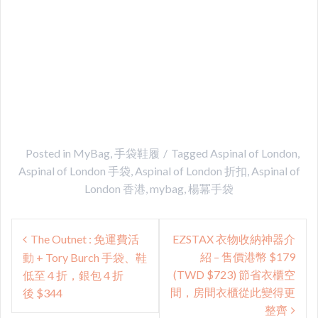
Posted in
MyBag
,
手袋鞋履
Tagged
Aspinal of London
,
Aspinal of London 手袋
,
Aspinal of London 折扣
,
Aspinal of
London 香港
,
mybag
,
楊冪手袋
Post
The Outnet : 免運費活
EZSTAX 衣物收納神器介
navigation
紹 – 售價港幣 $179
動 + Tory Burch 手袋、鞋
(TWD $723) 節省衣櫃空
低至 4 折，銀包 4 折
間，房間衣櫃從此變得更
後 $344
整齊