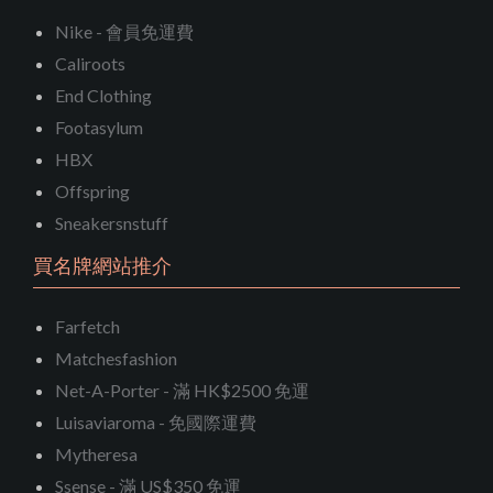
Nike - 會員免運費
Caliroots
End Clothing
Footasylum
HBX
Offspring
Sneakersnstuff
買名牌網站推介
Farfetch
Matchesfashion
Net-A-Porter - 滿 HK$2500 免運
Luisaviaroma - 免國際運費
Mytheresa
Ssense - 滿 US$350 免運