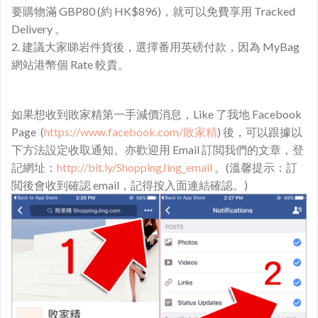
要購物滿 GBP80 (約 HK$896)，就可以免費享用 Tracked
Delivery 。
2. 建議大家睇岩件貨後，選擇番用英磅付款，因為 MyBag
網站港幣個 Rate 較貴。
如果想收到敗家精第一手減價消息，Like 了我地 Facebook
Page (
https://www.facebook.com/敗家精
) 後，可以跟據以
下方法設定收取通知。亦歡迎用 Email 訂閲我們的文章，登
記網址：
http://bit.ly/ShoppingJing_email
。(溫馨提示：訂
閲後會收到確認 email，記得按入面連結確認。)