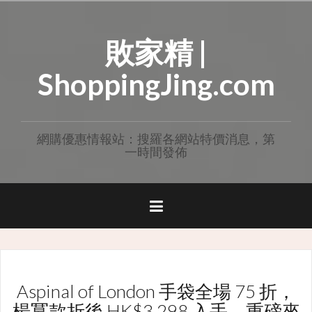
Skip
to
敗家精 |
content
ShoppingJing.com
網購優惠情報站：搜羅各網站特價消息，第
一時間發佈
Aspinal of London 手袋全場 75 折，
楊冪款折後 HK$3,298 入手，重磅來