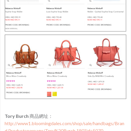
Tory Burch
商品網址：
http://www1.bloomingdales.com/shop/sale/handbags/Bran
d,Productsperpage/Tory%20Burch,180?id=5070