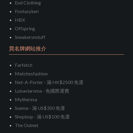
End Clothing
Footasylum
HBX
Offspring
Sneakersnstuff
買名牌網站推介
Farfetch
Matchesfashion
Net-A-Porter - 滿 HK$2500 免運
Luisaviaroma - 免國際運費
Mytheresa
Ssense - 滿 US$350 免運
Shopbop - 滿 US$100 免運
The Outnet