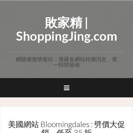
Skip
to
敗家精 |
content
ShoppingJing.com
網購優惠情報站：搜羅各網站特價消息，第
一時間發佈
美國網站 Bloomingdales : 劈價大促
銷，低至 35 折