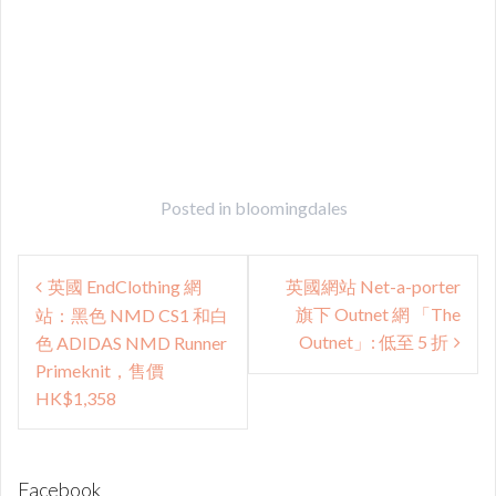
Posted in
bloomingdales
Post
英國 EndClothing 網
英國網站 Net-a-porter
navigation
旗下 Outnet 網 「The
站：黑色 NMD CS1 和白
Outnet」: 低至 5 折
色 ADIDAS NMD Runner
Primeknit，售價
HK$1,358
Facebook