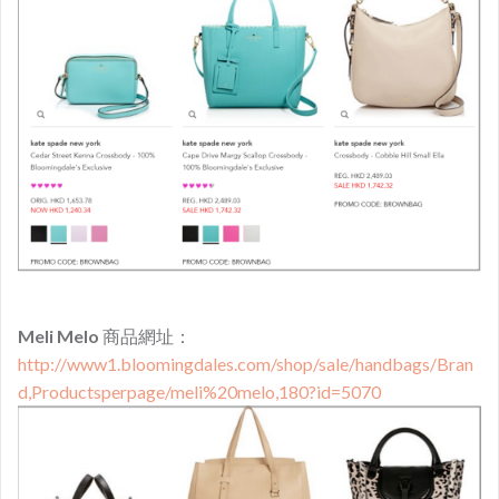
Meli Melo
商品網址：
http://www1.bloomingdales.com/shop/sale/handbags/Bran
d,Productsperpage/meli%20melo,180?id=5070