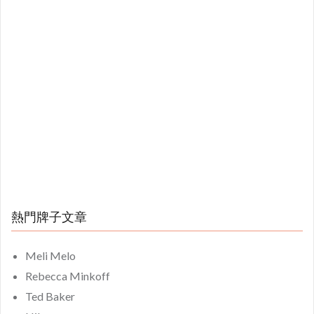
熱門牌子文章
Meli Melo
Rebecca Minkoff
Ted Baker