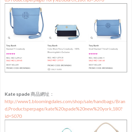
Kate spade
商品網址：
http://www1.bloomingdales.com/shop/sale/handbags/Bran
d,Productsperpage/kate%20spade%20new%20york,180?
id=5070