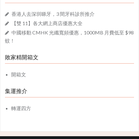
香港人去深圳睇牙，3 間牙科診所推介
【雙 11】各大網上商店優惠大全
中國移動 CMHK 光纖寬頻優惠，1000MB 月費低至 $98
蚊！
敗家精開箱文
開箱文
集運推介
轉運四方