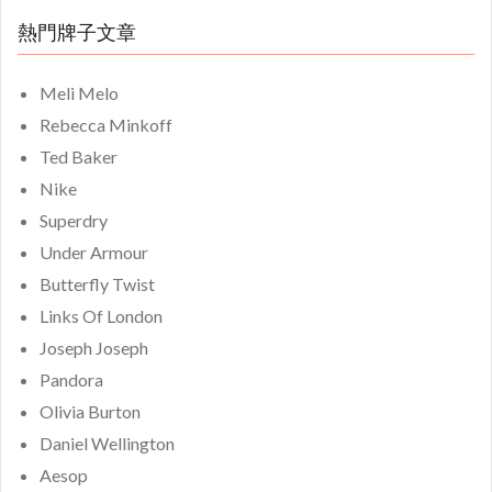
熱門牌子文章
Meli Melo
Rebecca Minkoff
Ted Baker
Nike
Superdry
Under Armour
Butterfly Twist
Links Of London
Joseph Joseph
Pandora
Olivia Burton
Daniel Wellington
Aesop