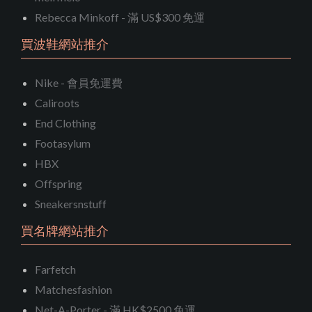
Rebecca Minkoff - 滿 US$300 免運
買波鞋網站推介
Nike - 會員免運費
Caliroots
End Clothing
Footasylum
HBX
Offspring
Sneakersnstuff
買名牌網站推介
Farfetch
Matchesfashion
Net-A-Porter - 滿 HK$2500 免運