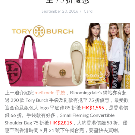
September 20, 2016
Carol
上一遍介紹完
meli melo 手袋
，Bloomingdale's 網站亦有超
過 290 款 Tory Burch 手袋及鞋款有抵至 75 折優惠，最受歡
迎金色及銀色大 logo 平底鞋 85 折後
HK$1,595
，是香港價
錢 66 折。手袋款有好多，Small Fleming Convertible
Shoulder Bag 75 折後
HK$2,815
，大約香港價錢 58 折。優
惠至到香港時間 9 月 21 號下午就會完，要盡快去買喇。