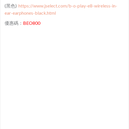
(黑色)
https://www.jselect.com/b-o-play-e8-wireless-in-
ear-earphones-black.html
優惠碼：
BEO800