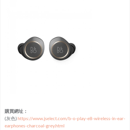
購買網址：
(灰色)
https://www.jselect.com/b-o-play-e8-wireless-in-ear-
earphones-charcoal-grey.html