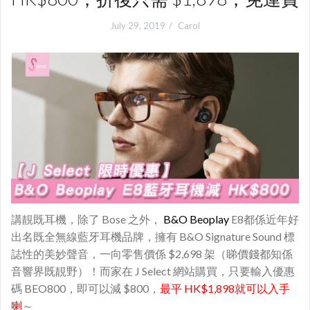
July 29, 2019
Carol
講靚既耳機，除了 Bose 之外，
B&O Beoplay
E8都係近年好
出名既全無線藍牙耳機品牌，擁有 B&O Signature Sound 標
誌性的美妙聲音，一向零售價係 $2,698 架（睇價錢都知係
音響界既靚野）！而家在 J Select 網站購買，只要輸入優惠
碼 BEO800，即可以減 $800，
最平 HK$1,898就可以入手
喇
～