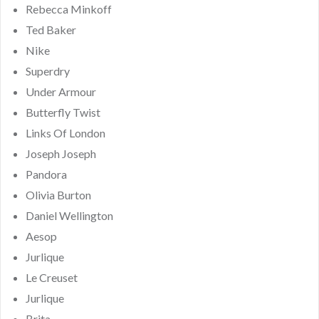
Rebecca Minkoff
Ted Baker
Nike
Superdry
Under Armour
Butterfly Twist
Links Of London
Joseph Joseph
Pandora
Olivia Burton
Daniel Wellington
Aesop
Jurlique
Le Creuset
Jurlique
Brita