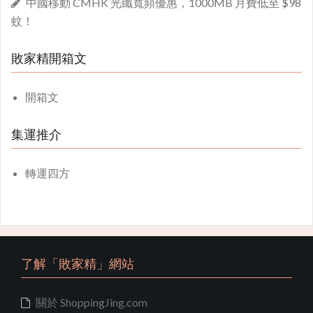
中國移動 CMHK 光纖寬頻優惠，1000MB 月費低至 $98
蚊！
敗家精開箱文
開箱文
集運推介
轉運四方
了解「敗家精」網站
關於 ShoppingJing.com