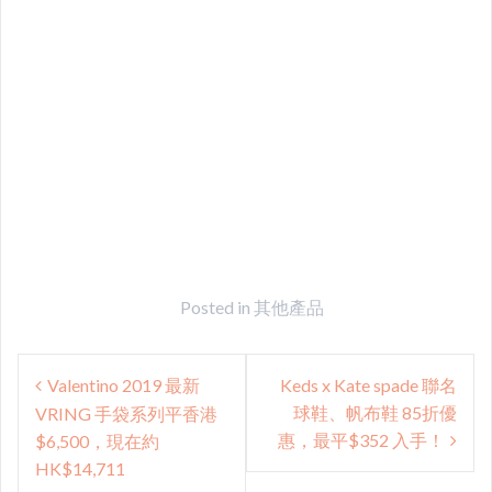
Posted in
其他產品
Post
Valentino 2019 最新
Keds x Kate spade 聯名
navigation
球鞋、帆布鞋 85折優
VRING 手袋系列平香港
惠，最平$352 入手！
$6,500，現在約
HK$14,711