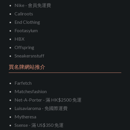
Nike - 會員免運費
Caliroots
End Clothing
Footasylum
HBX
Offspring
Sneakersnstuff
買名牌網站推介
Farfetch
Matchesfashion
Net-A-Porter - 滿 HK$2500 免運
Luisaviaroma - 免國際運費
Mytheresa
Ssense - 滿 US$350 免運