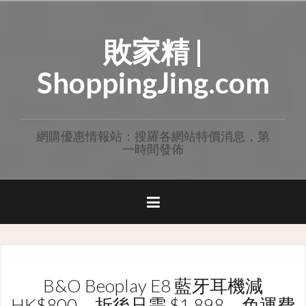
Skip
to
敗家精 |
content
ShoppingJing.com
網購優惠情報站：搜羅各網站特價消息，第
一時間發佈
B&O Beoplay E8 藍牙耳機減
HK$800，折後只需 $1,898，免運費