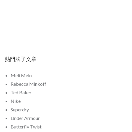
熱門牌子文章
Meli Melo
Rebecca Minkoff
Ted Baker
Nike
Superdry
Under Armour
Butterfly Twist