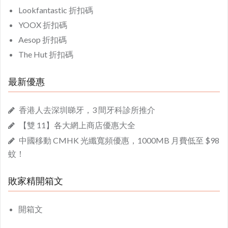
Lookfantastic 折扣碼
YOOX 折扣碼
Aesop 折扣碼
The Hut 折扣碼
最新優惠
香港人去深圳睇牙，3 間牙科診所推介
【雙 11】各大網上商店優惠大全
中國移動 CMHK 光纖寬頻優惠，1000MB 月費低至 $98
蚊！
敗家精開箱文
開箱文