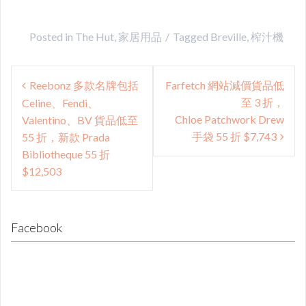
Posted in
The Hut
,
家居用品
Tagged
Breville
,
榨汁機
Post
Reebonz 多款名牌包括
Farfetch 網站減價貨品低
navigation
至 3 折，
Celine、Fendi、
Chloe Patchwork Drew
Valentino、BV 貨品低至
手袋 55 折 $7,743
55 折，新款 Prada
Bibliotheque 55 折
$12,503
Facebook