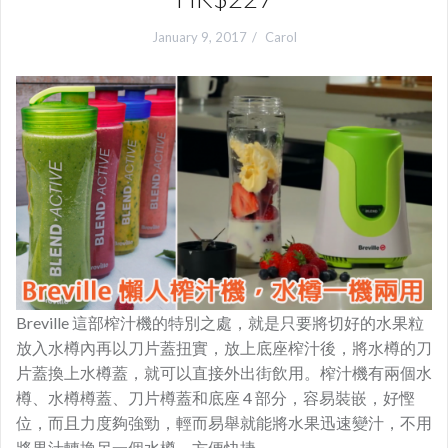
January 9, 2017
Carol
Breville 這部榨汁機的特別之處，就是只要將切好的水果粒
放入水樽內再以刀片蓋扭實，放上底座榨汁後，將水樽的刀
片蓋換上水樽蓋，就可以直接外出街飲用。榨汁機有兩個水
樽、水樽樽蓋、刀片樽蓋和底座 4 部分，容易裝嵌，好慳
位，而且力度夠強勁，輕而易舉就能將水果迅速變汁，不用
將果汁轉換另一個水樽，方便快捷。