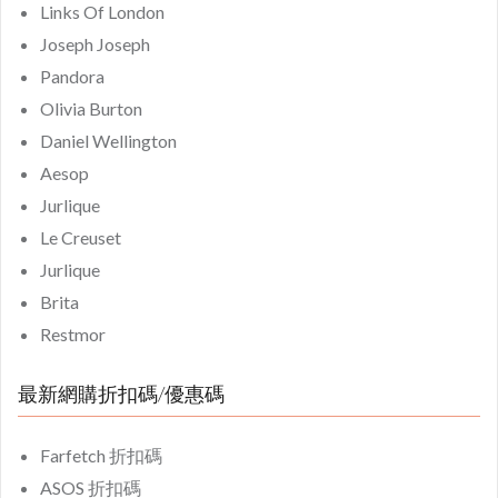
Links Of London
Joseph Joseph
Pandora
Olivia Burton
Daniel Wellington
Aesop
Jurlique
Le Creuset
Jurlique
Brita
Restmor
最新網購折扣碼/優惠碼
Farfetch 折扣碼
ASOS 折扣碼