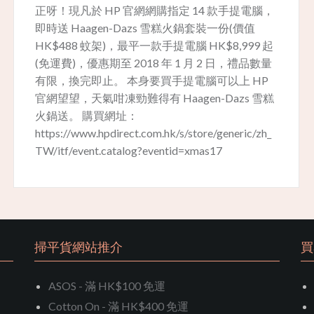
正呀！現凡於 HP 官網網購指定 14 款手提電腦，
即時送 Haagen-Dazs 雪糕火鍋套裝一份(價值
HK$488 蚊架)，最平一款手提電腦 HK$8,999 起
(免運費)，優惠期至 2018 年 1 月 2 日，禮品數量
有限，換完即止。 本身要買手提電腦可以上 HP
官網望望，天氣咁凍勁難得有 Haagen-Dazs 雪糕
火鍋送。 購買網址：
https://www.hpdirect.com.hk/s/store/generic/zh_
TW/itf/event.catalog?eventid=xmas17
掃平貨網站推介
買
ASOS - 滿 HK$100 免運
Cotton On - 滿 HK$400 免運