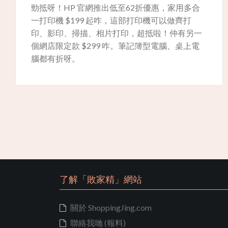
勁抵呀！HP 官網推出低至62折優惠，家用多合
一打印機 $199 起咋，這部打印機可以做齊打
印、影印、掃描、相片打印，超抵啦！仲有另一
個網店限定款 $299 咋。筆記簿型電腦、桌上電
腦都有折呀。
了解「敗家精」網站
關於 ShoppingJing.com
聯絡我哋 (報料)