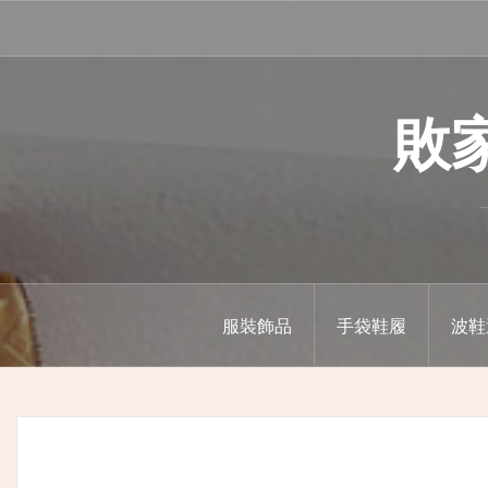
Skip
to
content
敗家精
服裝飾品
手袋鞋履
波鞋