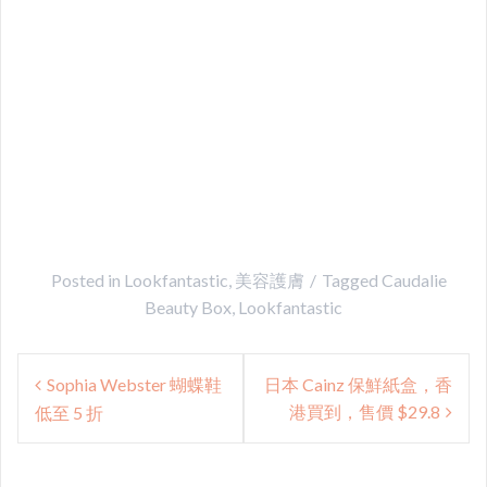
Posted in
Lookfantastic
,
美容護膚
Tagged
Caudalie
Beauty Box
,
Lookfantastic
Post
Sophia Webster 蝴蝶鞋
日本 Cainz 保鮮紙盒，香
navigation
港買到，售價 $29.8
低至 5 折