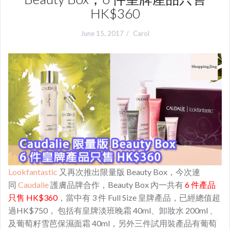
HK$360
June 15, 2017
Carol
Lookfantastic
又再次推出限量版 Beauty Box，今次連
同
Caudalie
護膚品牌合作，Beauty Box 內一共有
6 件產品
只售 HK$360
，當中有 3 件 Full Size 皇牌產品，已經總值超
過HK$750， 包括有皇牌淡班晚霜 40ml、卸妝水 200ml 、
及葡萄籽雪芭保濕面霜 40ml，另外三件試用裝產品有葡萄