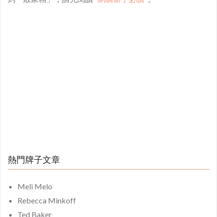
熱門牌子文章
Meli Melo
Rebecca Minkoff
Ted Baker