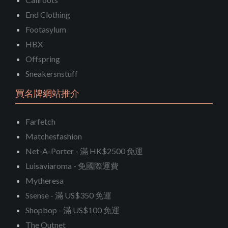
End Clothing
Footasylum
HBX
Offspring
Sneakersnstuff
買名牌網站推介
Farfetch
Matchesfashion
Net-A-Porter - 滿 HK$2500 免運
Luisaviaroma - 免國際運費
Mytheresa
Ssense - 滿 US$350 免運
Shopbop - 滿 US$100 免運
The Outnet