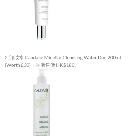
2. 卸妝水 Caudalie Micellar Cleansing Water Duo 200ml
(Worth £30)，香港售價 HK$180。