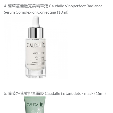
4. 葡萄蔓極緻完美精華液​ Caudalie Vinoperfect Radiance
Serum Complexion Correcting (10ml)
5. 葡萄籽速效排毒面膜 Caudalie instant detox mask (15ml)