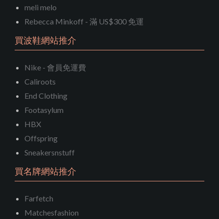
meli melo
Rebecca Minkoff - 滿 US$300 免運
買波鞋網站推介
Nike - 會員免運費
Caliroots
End Clothing
Footasylum
HBX
Offspring
Sneakersnstuff
買名牌網站推介
Farfetch
Matchesfashion