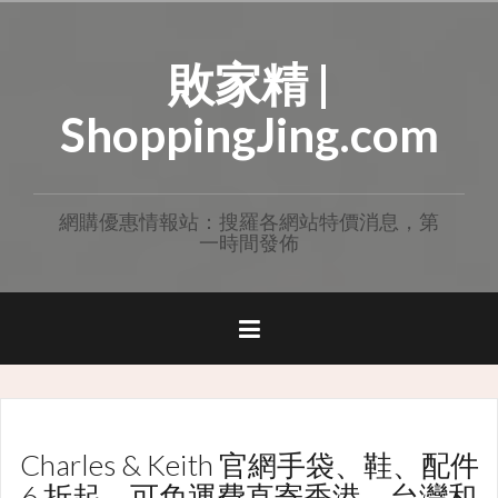
Skip
to
敗家精 |
content
ShoppingJing.com
網購優惠情報站：搜羅各網站特價消息，第
一時間發佈
Charles & Keith 官網手袋、鞋、配件
6 折起，可免運費直寄香港、台灣和