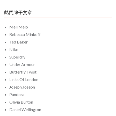
熱門牌子文章
Meli Melo
Rebecca Minkoff
Ted Baker
Nike
Superdry
Under Armour
Butterfly Twist
Links Of London
Joseph Joseph
Pandora
Olivia Burton
Daniel Wellington