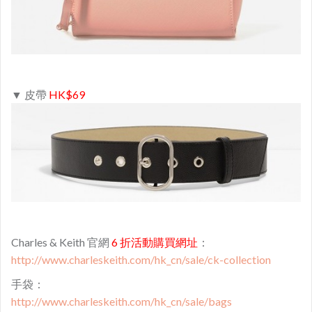
▼ 皮帶
HK$69
Charles & Keith 官網
6 折活動購買網址
：
http://www.charleskeith.com/hk_cn/sale/ck-collection
手袋：
http://www.charleskeith.com/hk_cn/sale/bags