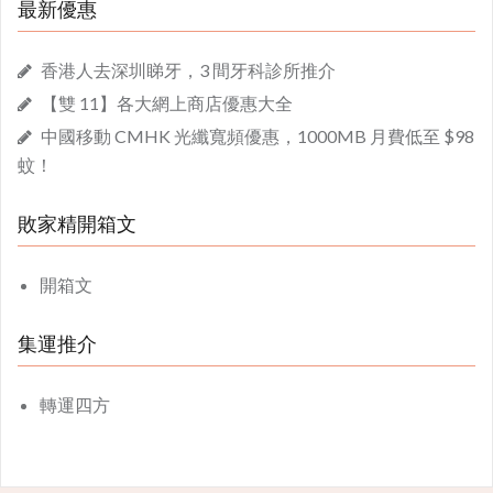
最新優惠
香港人去深圳睇牙，3 間牙科診所推介
【雙 11】各大網上商店優惠大全
中國移動 CMHK 光纖寬頻優惠，1000MB 月費低至 $98
蚊！
敗家精開箱文
開箱文
集運推介
轉運四方