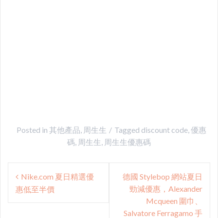
Posted in
其他產品
,
周生生
Tagged
discount code
,
優惠
碼
,
周生生
,
周生生優惠碼
Post
Nike.com 夏日精選優
德國 Stylebop 網站夏日
navigation
勁減優惠，Alexander
惠低至半價
Mcqueen 圍巾、
Salvatore Ferragamo 手