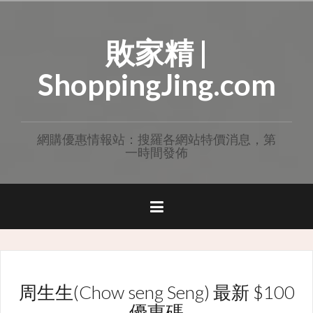
Skip
to
敗家精 |
content
ShoppingJing.com
網購優惠情報站：搜羅各網站特價消息，第
一時間發佈
周生生(Chow seng Seng) 最新 $100
優惠碼