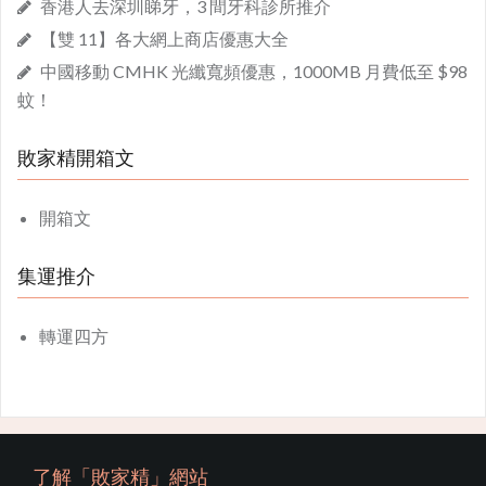
香港人去深圳睇牙，3 間牙科診所推介
【雙 11】各大網上商店優惠大全
中國移動 CMHK 光纖寬頻優惠，1000MB 月費低至 $98
蚊！
敗家精開箱文
開箱文
集運推介
轉運四方
了解「敗家精」網站