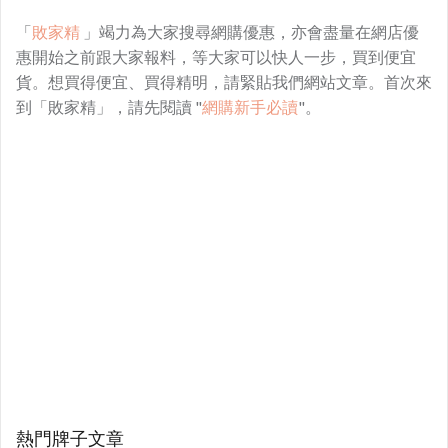
「
敗家精
」竭力為大家搜尋網購優惠，亦會盡量在網店優
惠開始之前跟大家報料，等大家可以快人一步，買到便宜
貨。想買得便宜、買得精明，請緊貼我們網站文章。首次來
到「敗家精」，請先閱讀 "
網購新手必讀
"。
熱門牌子文章