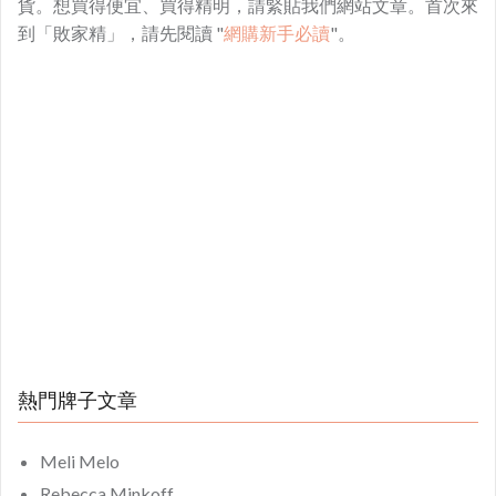
貨。想買得便宜、買得精明，請緊貼我們網站文章。首次來
到「敗家精」，請先閱讀 "
網購新手必讀
"。
熱門牌子文章
Meli Melo
Rebecca Minkoff