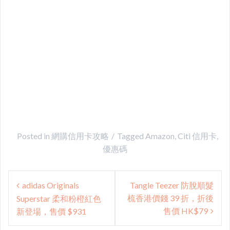
Posted in
網購信用卡攻略
Tagged
Amazon
,
Citi 信用卡
,
優惠碼
Post
adidas Originals
Tangle Teezer 防脫順髮
navigation
梳香港價錢 39 折，折後
Superstar 柔和粉橙紅色
售價 HK$79
新登場，售價 $931