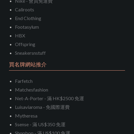
Nike - 會員免運費
Caliroots
End Clothing
Footasylum
HBX
Offspring
Sneakersnstuff
買名牌網站推介
Farfetch
Matchesfashion
Net-A-Porter - 滿 HK$2500 免運
Luisaviaroma - 免國際運費
Mytheresa
Ssense - 滿 US$350 免運
Shopbop - 滿 US$100 免運