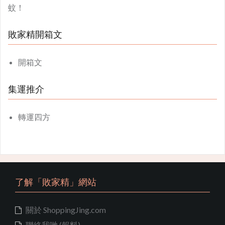
蚊！
敗家精開箱文
開箱文
集運推介
轉運四方
了解「敗家精」網站
關於 ShoppingJing.com
聯絡我哋 (報料)