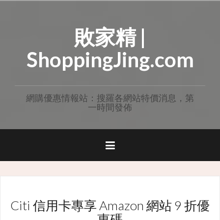
Skip
to
敗家精 |
content
ShoppingJing.com
網購優惠情報站：搜羅各網站特價消息，第
一時間發佈
Citi 信用卡專享 Amazon 網站 9 折優
惠碼