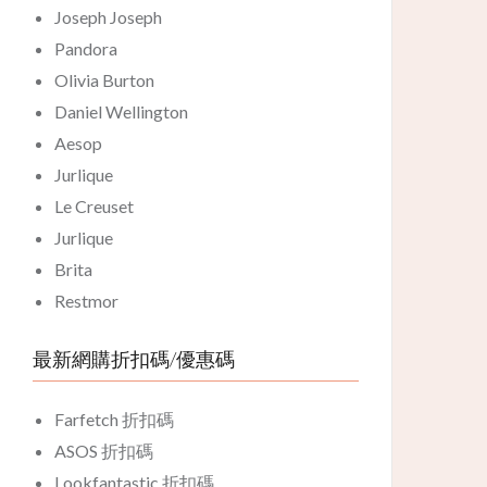
Joseph Joseph
Pandora
Olivia Burton
Daniel Wellington
Aesop
Jurlique
Le Creuset
Jurlique
Brita
Restmor
最新網購折扣碼/優惠碼
Farfetch 折扣碼
ASOS 折扣碼
Lookfantastic 折扣碼