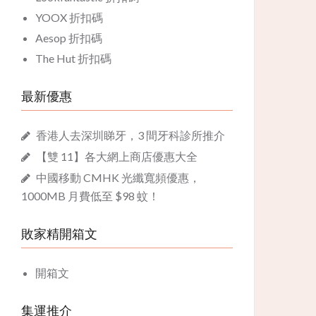
YOOX 折扣碼
Aesop 折扣碼
The Hut 折扣碼
最新優惠
香港人去深圳睇牙，3 間牙科診所推介
【雙 11】各大網上商店優惠大全
中國移動 CMHK 光纖寬頻優惠，
1000MB 月費低至 $98 蚊！
敗家精開箱文
開箱文
集運推介