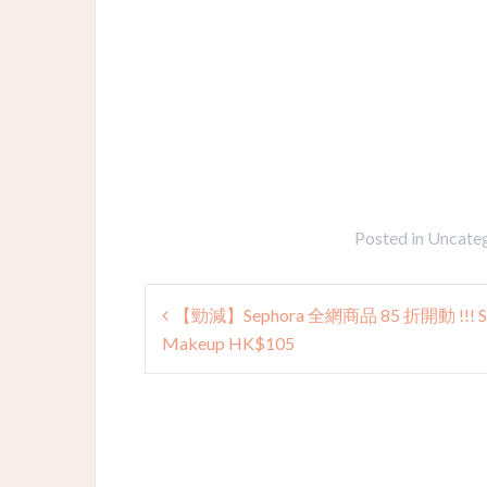
Posted in
Uncate
Post
【勁減】Sephora 全網商品 85 折開動 !!! S
navigation
Makeup HK$105