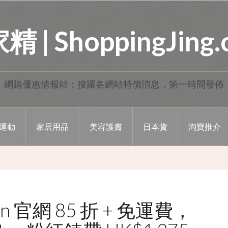
 | ShoppingJing
網購優惠情報站：搜羅各網站特價消息，第一時間發佈
運動
家居用品
美容護膚
日本貨
淘寶推介
gton 官網 85 折 + 免運費，