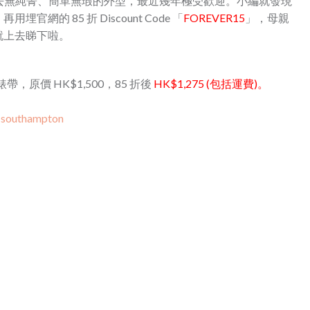
 手錶，憑著去無純菁、簡單無瑕的外型，最近幾年極受歡迎。小編就發現
的 85 折 Discount Code 「
FOREVER15
」，母親
就上去睇下啦。
尼龍錶帶，原價 HK$1,500，85 折後
HK$1,275 (包括運費)。
c-southampton