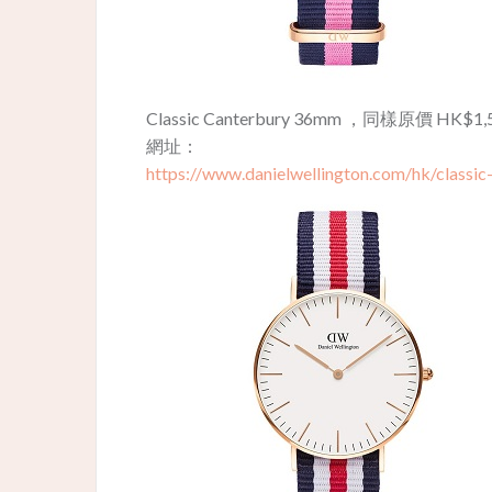
Classic Canterbury 36mm ，同樣原價 HK$
網址：
https://www.danielwellington.com/hk/classic