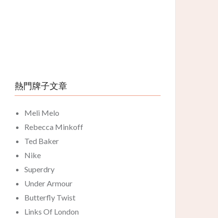
熱門牌子文章
Meli Melo
Rebecca Minkoff
Ted Baker
Nike
Superdry
Under Armour
Butterfly Twist
Links Of London