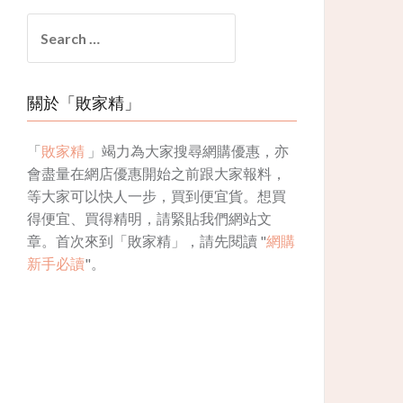
Search
for:
關於「敗家精」
「
敗家精
」竭力為大家搜尋網購優惠，亦
會盡量在網店優惠開始之前跟大家報料，
等大家可以快人一步，買到便宜貨。想買
得便宜、買得精明，請緊貼我們網站文
章。首次來到「敗家精」，請先閱讀 "
網購
新手必讀
"。