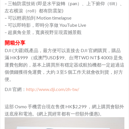
– 三軸防震技術 (即是水平旋轉（pan）、上下俯仰（tilt）、
左右横滾（roll）都有防震架)
– 可以輕易拍到 Motion timelapse
– 可以即時影，即時分享做 YouTube Live
– 超廣角全景，寬廣視野呈現震撼景觀
開箱分享
DJI (大疆)既產品，最方便可以直接去 DJI 官網購買，購品
滿 HK$999 （或澳門USD$99、台灣TWD NT$ 4000) 是免
運費包郵的，基本上購買所有穩定器或航拍機都一定超過這
個價錢獲得免運費，大約 3 至5 個工作天就會收到貨，好方
便。
DJI 官網：
http://www.dji.com/zh-tw/
這部 Osmo 手機雲台現在售價 HK$2,299 ，網上購買會額外
送底座和電池。(網上買經常都有一些額外優惠)。