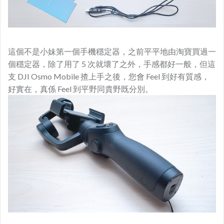
這個不是小妹第一個手機穩定器，之前平平地由淘寶買過一
個穩定器，除了用了 5 次就壞了之外，手感都好一般，但這
支 DJI Osmo Mobile 揸上手之後，您會 Feel 到好有質感，
好實在，真係 Feel 到平野同貴野既分別。