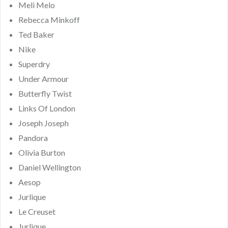
Meli Melo
Rebecca Minkoff
Ted Baker
Nike
Superdry
Under Armour
Butterfly Twist
Links Of London
Joseph Joseph
Pandora
Olivia Burton
Daniel Wellington
Aesop
Jurlique
Le Creuset
Jurlique