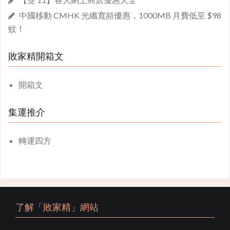
中國移動 CMHK 光纖寬頻優惠，1000MB 月費低至 $98
蚊！
敗家精開箱文
開箱文
集運推介
轉運四方
了解「敗家精」網站