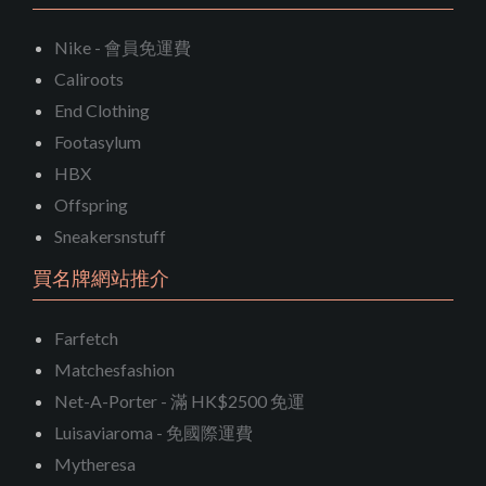
Nike - 會員免運費
Caliroots
End Clothing
Footasylum
HBX
Offspring
Sneakersnstuff
買名牌網站推介
Farfetch
Matchesfashion
Net-A-Porter - 滿 HK$2500 免運
Luisaviaroma - 免國際運費
Mytheresa