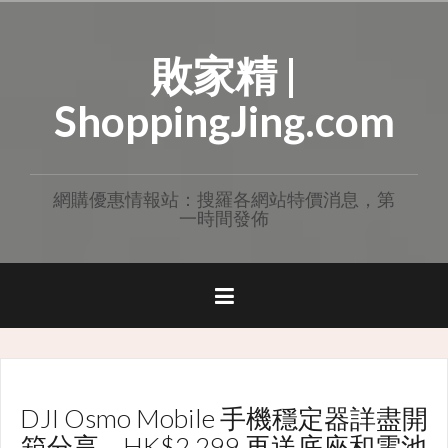
Skip
to
敗家精 |
content
ShoppingJing.com
網購優惠情報站：搜羅各網站特價消息，第
一時間發佈
DJI Osmo Mobile 手機穩定器詳盡開
箱分享 – HK$2,299 再送底座和電池