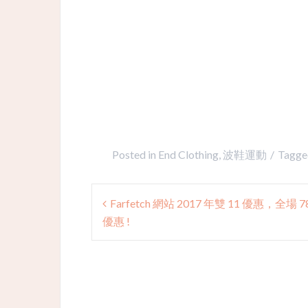
Posted in
End Clothing
,
波鞋運動
Tagg
Post
Farfetch 網站 2017 年雙 11 優惠，全場 7
navigation
優惠 !