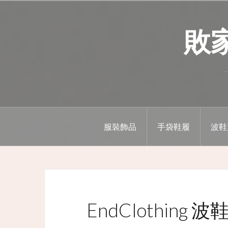
Skip
to
敗家精
content
服裝飾品
手袋鞋履
波鞋
EndClothing