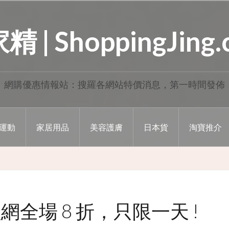
 | ShoppingJing
網購優惠情報站：搜羅各網站特價消息，第一時間發佈
運動
家居用品
美容護膚
日本貨
淘寶推介
 波鞋網全場 8 折，只限一天 !