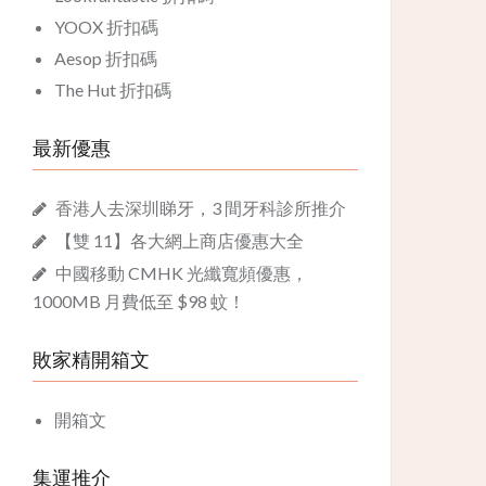
YOOX 折扣碼
Aesop 折扣碼
The Hut 折扣碼
最新優惠
香港人去深圳睇牙，3 間牙科診所推介
【雙 11】各大網上商店優惠大全
中國移動 CMHK 光纖寬頻優惠，
1000MB 月費低至 $98 蚊！
敗家精開箱文
開箱文
集運推介