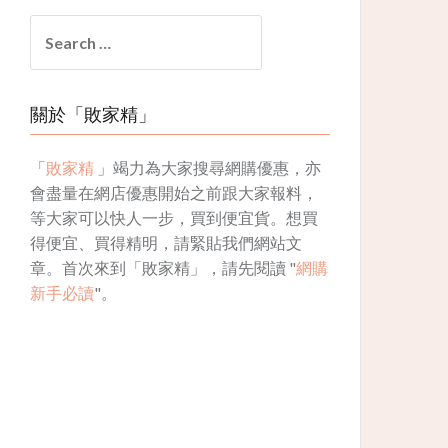
Search
for:
關於「敗家精」
「
敗家精
」竭力為大家搜尋網購優惠，亦
會盡量在網店優惠開始之前跟大家報料，
等大家可以快人一步，買到便宜貨。想買
得便宜、買得精明，請緊貼我們網站文
章。首次來到「敗家精」，請先閱讀 "
網購
新手必讀
"。