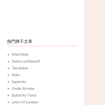
熱門牌子文章
Meli Melo
Rebecca Minkoff
Ted Baker
Nike
Superdry
Under Armour
Butterfly Twist
Links Of London