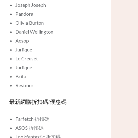
Joseph Joseph
Pandora
Olivia Burton
Daniel Wellington
Aesop
Jurlique
Le Creuset
Jurlique
Brita
Restmor
最新網購折扣碼/優惠碼
Farfetch 折扣碼
ASOS 折扣碼
Lookfantastic 折扣碼