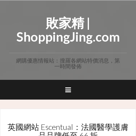
Skip
to
敗家精 |
content
ShoppingJing.com
網購優惠情報站：搜羅各網站特價消息，第
一時間發佈
英國網站 Escentual：法國醫學護膚
品品牌低至 66 折