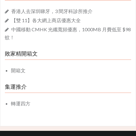
香港人去深圳睇牙，3 間牙科診所推介
【雙 11】各大網上商店優惠大全
中國移動 CMHK 光纖寬頻優惠，1000MB 月費低至 $98
蚊！
敗家精開箱文
開箱文
集運推介
轉運四方