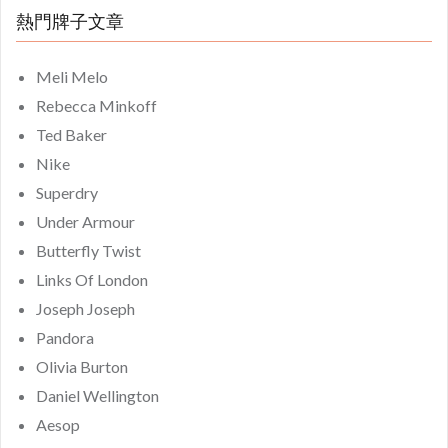
熱門牌子文章
Meli Melo
Rebecca Minkoff
Ted Baker
Nike
Superdry
Under Armour
Butterfly Twist
Links Of London
Joseph Joseph
Pandora
Olivia Burton
Daniel Wellington
Aesop