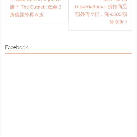
navigation
LuisaViaRoma : 折扣商品
旗下 The Outnet : 低至 3
額外再 9 折，滿 €500 額
折後額外再 6 折
外 8 折
Facebook