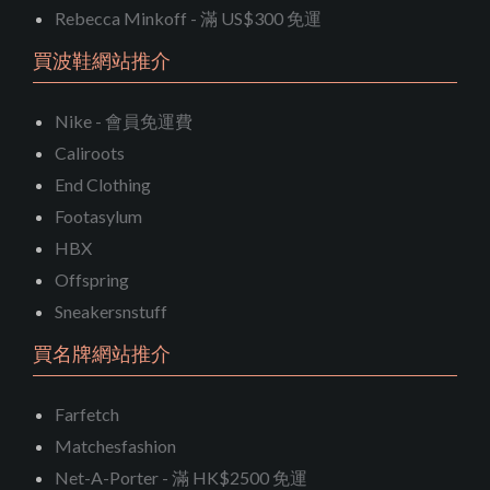
Rebecca Minkoff - 滿 US$300 免運
買波鞋網站推介
Nike - 會員免運費
Caliroots
End Clothing
Footasylum
HBX
Offspring
Sneakersnstuff
買名牌網站推介
Farfetch
Matchesfashion
Net-A-Porter - 滿 HK$2500 免運