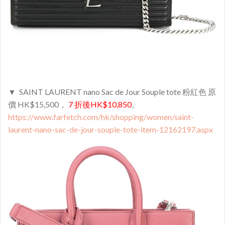
▼ SAINT LAURENT nano Sac de Jour Souple tote 粉紅色 原
價 HK$15,500，
7 折後HK$10,850
。
https://www.farfetch.com/hk/shopping/women/saint-
laurent-nano-sac-de-jour-souple-tote-item-12162197.aspx