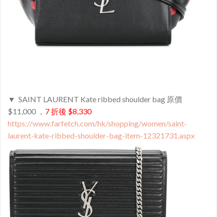
▼ SAINT LAURENT Kate ribbed shoulder bag 原價
$11,000 ，
7 折後 $8,330
https://www.farfetch.com/hk/shopping/women/saint-
laurent-kate-ribbed-shoulder-bag-item-12321731.aspx