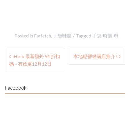
Posted in
Farfetch
,
手袋鞋履
Tagged
手袋
,
時裝
,
鞋
Post
iHerb 最新額外 94 折扣
本地經營網購店推介 !
navigation
碼 – 有效至12月12日
Facebook