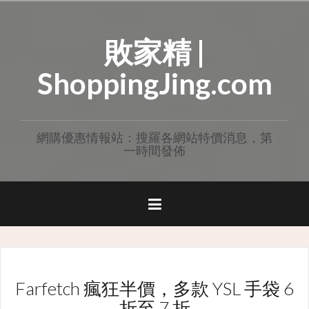
Skip
to
敗家精 |
content
ShoppingJing.com
網購優惠情報站：搜羅各網站特價消息，第
一時間發佈
Farfetch 瘋狂半價，多款 YSL 手袋 6
折至 7 折