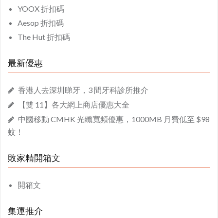
YOOX 折扣碼
Aesop 折扣碼
The Hut 折扣碼
最新優惠
香港人去深圳睇牙，3 間牙科診所推介
【雙 11】各大網上商店優惠大全
中國移動 CMHK 光纖寬頻優惠，1000MB 月費低至 $98
蚊！
敗家精開箱文
開箱文
集運推介