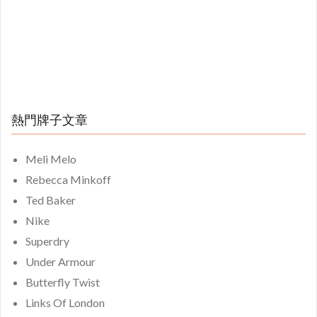
熱門牌子文章
Meli Melo
Rebecca Minkoff
Ted Baker
Nike
Superdry
Under Armour
Butterfly Twist
Links Of London