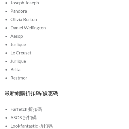
Joseph Joseph
Pandora
Olivia Burton
Daniel Wellington
Aesop
Jurlique
Le Creuset
Jurlique
Brita
Restmor
最新網購折扣碼/優惠碼
Farfetch 折扣碼
ASOS 折扣碼
Lookfantastic 折扣碼