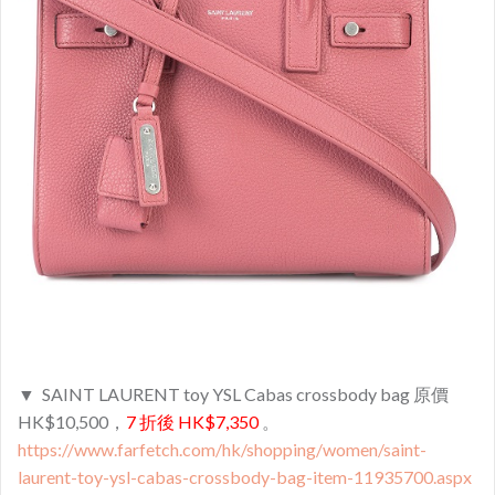
▼ SAINT LAURENT toy YSL Cabas crossbody bag 原價
HK$10,500，
7 折後 HK$7,350
。
https://www.farfetch.com/hk/shopping/women/saint-
laurent-toy-ysl-cabas-crossbody-bag-item-11935700.aspx