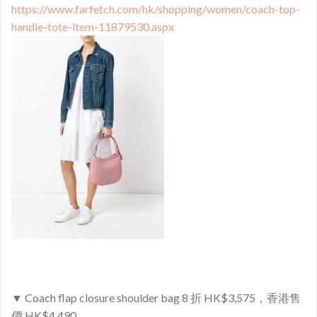
https://www.farfetch.com/hk/shopping/women/coach-top-
handle-tote-item-11879530.aspx
▼ Coach flap closure shoulder bag 8 折 HK$3,575，香港售
價 HK$4,490