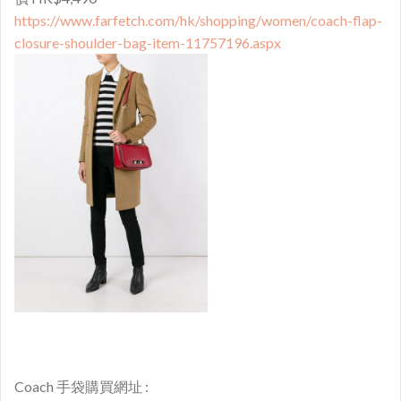
https://www.farfetch.com/hk/shopping/women/coach-flap-
closure-shoulder-bag-item-11757196.aspx
Coach 手袋購買網址 :