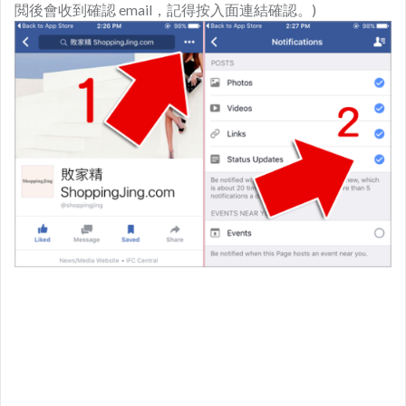
閲後會收到確認 email，記得按入面連結確認。)