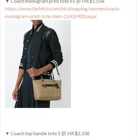
▼ Coach monogram print tote 65 折 HK$1,558
https://www.farfetch.com/hk/shopping/women/coach-
monogram-print-tote-item-11426900.aspx
▼ Coach top handle tote 5 折 HK$2,336