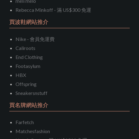
meli melo
Rebecca Minkoff - 滿 US$300 免運
買波鞋網站推介
Nike - 會員免運費
Caliroots
End Clothing
Footasylum
HBX
Offspring
Sneakersnstuff
買名牌網站推介
Farfetch
Matchesfashion