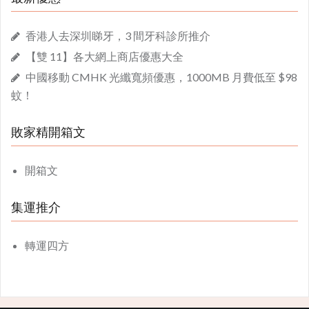
香港人去深圳睇牙，3 間牙科診所推介
【雙 11】各大網上商店優惠大全
中國移動 CMHK 光纖寬頻優惠，1000MB 月費低至 $98
蚊！
敗家精開箱文
開箱文
集運推介
轉運四方