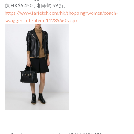
價 HK$5,450，相等於 59 折。
https://www.farfetch.com/hk/shopping/women/coach–
swagger-tote-item-11236660.aspx