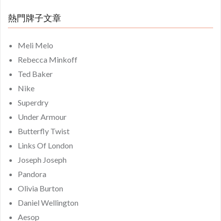
熱門牌子文章
Meli Melo
Rebecca Minkoff
Ted Baker
Nike
Superdry
Under Armour
Butterfly Twist
Links Of London
Joseph Joseph
Pandora
Olivia Burton
Daniel Wellington
Aesop