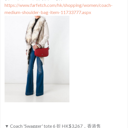
https://www.farfetch.com/hk/shopping/women/coach-
medium-shoulder-bag-item-11733777.aspx
▼ Coach 'Swagger' tote 6 折 HK$3,267，香港售