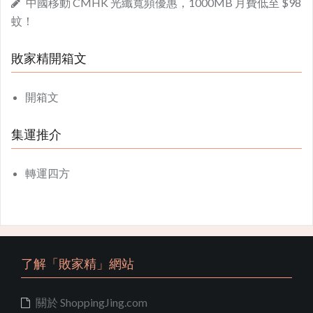
中國移動 CMHK 光纖寬頻優惠，1000MB 月費低至 $98
蚊！
敗家精開箱文
開箱文
集運推介
轉運四方
了解「敗家精」網站
關於 ShoppingJing.com