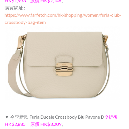
HK$1,933，原價 HK$2,148
。
購買網址 :
https://www.farfetch.com/hk/shopping/women/furla-club-
crossbody-bag-item
▼ 今季新款 Furla Ducale Crossbody Blu Pavone D
9 折後
HK$2,885，原價 HK$3,209
。