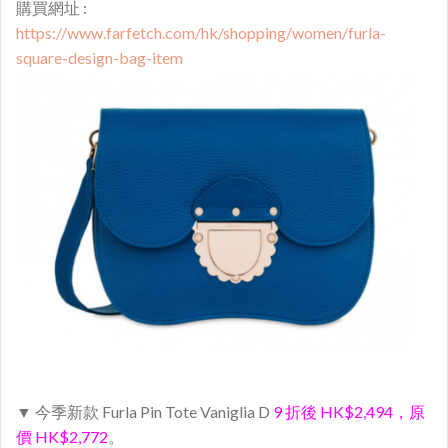
購買網址 :
https://www.farfetch.com/hk/shopping/women/furla-
square-design-bag-item
▼ 今季新款 Furla Pin Tote Vaniglia D
9 折後 HK$2,494，原
價 HK$2,772
。