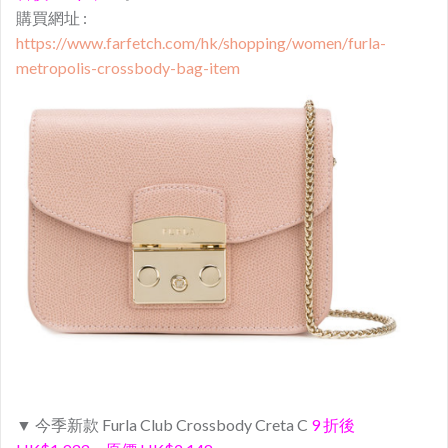
購買網址 :
https://www.farfetch.com/hk/shopping/women/furla-
metropolis-crossbody-bag-item
▼ 今季新款 Furla Club Crossbody Creta C
9 折後