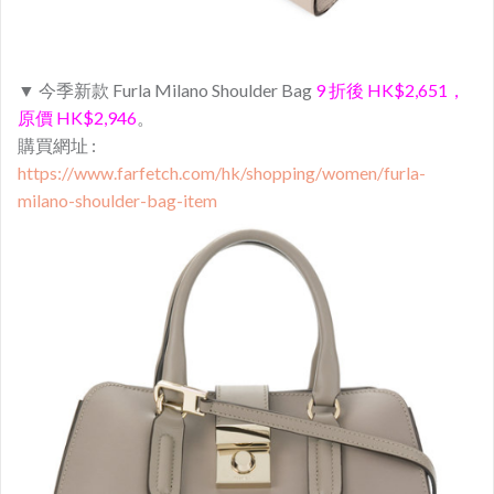
▼ 今季新款 Furla Milano Shoulder Bag
9 折後 HK$2,651，
原價 HK$2,946
。
購買網址 :
https://www.farfetch.com/hk/shopping/women/furla-
milano-shoulder-bag-item