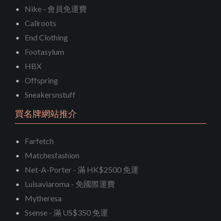
Nike - 會員免運費
Caliroots
End Clothing
Footasylum
HBX
Offspring
Sneakersnstuff
買名牌網站推介
Farfetch
Matchesfashion
Net-A-Porter - 滿 HK$2500 免運
Luisaviaroma - 免國際運費
Mytheresa
Ssense - 滿 US$350 免運