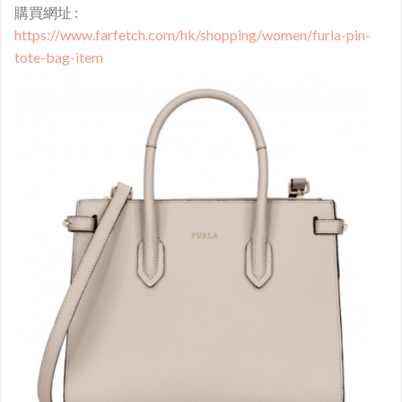
購買網址 :
https://www.farfetch.com/hk/shopping/women/furla-pin-
tote-bag-item