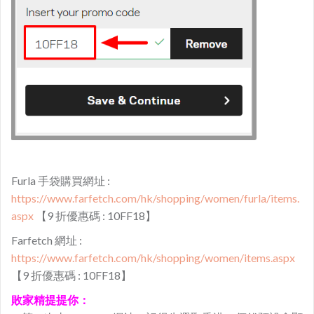
Furla 手袋購買網址 :
https://www.farfetch.com/hk/shopping/women/furla/items.
aspx
【9 折優惠碼 : 10FF18】
Farfetch 網址 :
https://www.farfetch.com/hk/shopping/women/items.aspx
【9 折優惠碼 : 10FF18】
敗家精提提你：