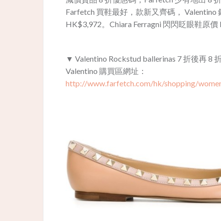
Farfetch 買鞋最好，款新又齊碼， Valentino
HK$3,972。Chiara Ferragni 閃閃眨眼鞋原
▼ Valentino Rockstud ballerinas 7 折後
Valentino 購買區網址：
http://www.farfetch.com/hk/shopping/women