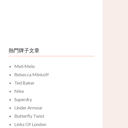
熱門牌子文章
Meli Melo
Rebecca Minkoff
Ted Baker
Nike
Superdry
Under Armour
Butterfly Twist
Links Of London