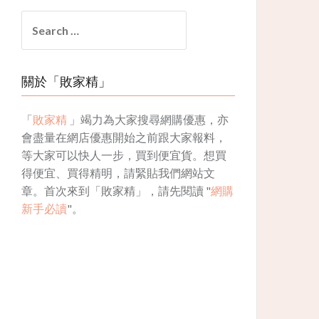
Search
for:
關於「敗家精」
「
敗家精
」竭力為大家搜尋網購優惠，亦
會盡量在網店優惠開始之前跟大家報料，
等大家可以快人一步，買到便宜貨。想買
得便宜、買得精明，請緊貼我們網站文
章。首次來到「敗家精」，請先閱讀 "
網購
新手必讀
"。