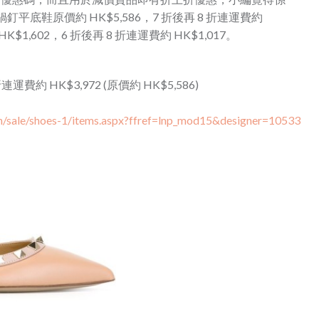
鍋釘平底鞋原價約 HK$5,586，7 折後再 8 折連運費約
價 HK$1,602，6 折後再 8 折連運費約 HK$1,017。
再 8 折連運費約 HK$3,972 (原價約 HK$5,586)
/sale/shoes-1/items.aspx?ffref=lnp_mod15&designer=10533