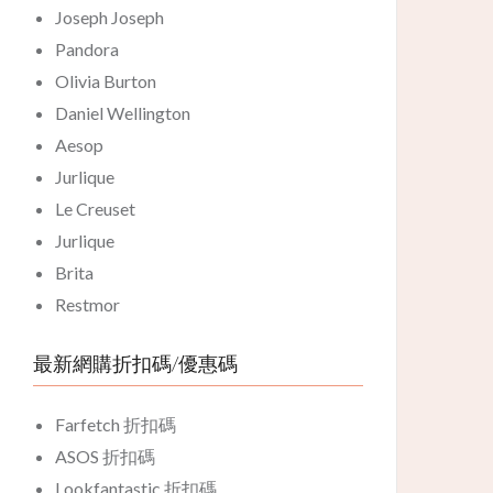
Joseph Joseph
Pandora
Olivia Burton
Daniel Wellington
Aesop
Jurlique
Le Creuset
Jurlique
Brita
Restmor
最新網購折扣碼/優惠碼
Farfetch 折扣碼
ASOS 折扣碼
Lookfantastic 折扣碼