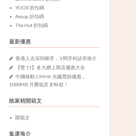
YOOX 折扣碼
Aesop 折扣碼
The Hut 折扣碼
最新優惠
香港人去深圳睇牙，3 間牙科診所推介
【雙 11】各大網上商店優惠大全
中國移動 CMHK 光纖寬頻優惠，
1000MB 月費低至 $98 蚊！
敗家精開箱文
開箱文
集運推介