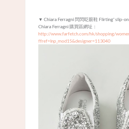
▼ Chiara Ferragni 閃閃眨眼鞋 Flirting' sli
Chiara Ferragni 購買區網址：
http://www.farfetch.com/hk/shopping/women
ffref=lnp_mod15&designer=113040