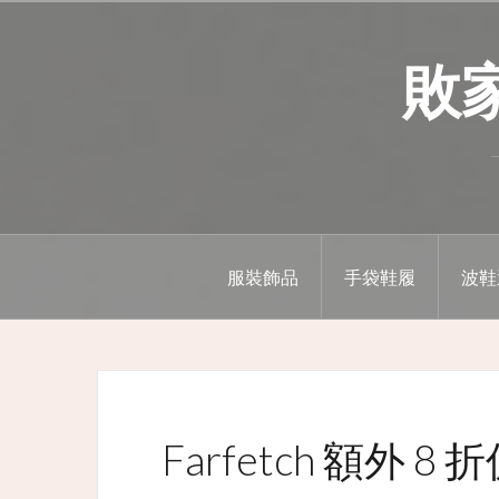
Skip
to
敗家精
content
服裝飾品
手袋鞋履
波鞋
Farfetch 額外 