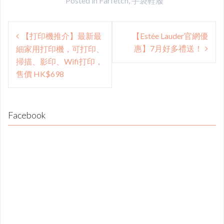
Posted in
Farfetch
,
手袋鞋履
Post
【打印機推介】最新最
【Estée Lauder官網優
navigation
惠】7月好多禮送！
細家用打印機，可打印、
掃描、影印、Wifi打印，
售價 HK$698
Facebook