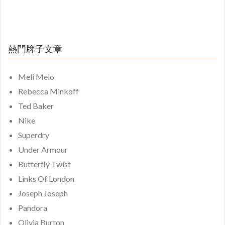
熱門牌子文章
Meli Melo
Rebecca Minkoff
Ted Baker
Nike
Superdry
Under Armour
Butterfly Twist
Links Of London
Joseph Joseph
Pandora
Olivia Burton