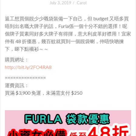
July 3, 2019
Carol
返工想買個靚少少嘅袋裝備一下自己，但 budget 又唔多買
唔到出名嘅大牌子的話，Furla係一個十分不錯的選擇！呢
個牌子質素同好多大牌子有得揮，意大利皮革好襟用！宜家
仲有 48 折優惠，幾百蚊就買到一個靚袋喇，仲唔快啲揀
下，睇下點襯衫～～
購買網址：
http://bit.ly/2FO4RA8
===============
運費資訊：
買滿 $3,900 免運，未滿需支付 $250