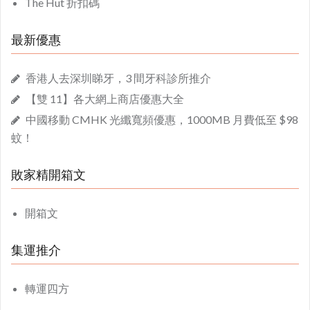
The Hut 折扣碼
最新優惠
香港人去深圳睇牙，3 間牙科診所推介
【雙 11】各大網上商店優惠大全
中國移動 CMHK 光纖寬頻優惠，1000MB 月費低至 $98
蚊！
敗家精開箱文
開箱文
集運推介
轉運四方