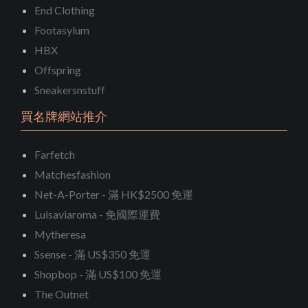
End Clothing
Footasylum
HBX
Offspring
Sneakersnstuff
買名牌網站推介
Farfetch
Matchesfashion
Net-A-Porter - 滿 HK$2500 免運
Luisaviaroma - 免國際運費
Mytheresa
Ssense - 滿 US$350 免運
Shopbop - 滿 US$100 免運
The Outnet