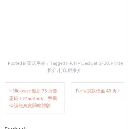
Posted in
家居用品
Tagged
HP
,
HP DeskJet 3720
,
Printer
推介
,
打印機推介
Post
Slickcase 最新 75 折優
Furla 袋款低至 48 折
navigation
惠碼！MacBook、手機
保護殼真實開箱體驗