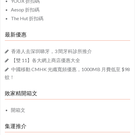
YOOX 折扣碼
Aesop 折扣碼
The Hut 折扣碼
最新優惠
香港人去深圳睇牙，3 間牙科診所推介
【雙 11】各大網上商店優惠大全
中國移動 CMHK 光纖寬頻優惠，1000MB 月費低至 $98
蚊！
敗家精開箱文
開箱文
集運推介