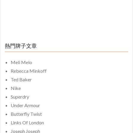
熱門牌子文章
Meli Melo
Rebecca Minkoff
Ted Baker
Nike
Superdry
Under Armour
Butterfly Twist
Links Of London
Joseph Joseph