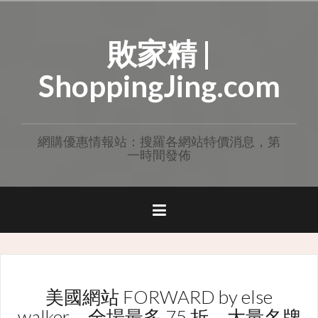
Skip
to
敗家精 |
content
ShoppingJing.com
網購優惠情報站：搜羅各網站特價消息，第
一時間發佈
美國網站 FORWARD by else
walker，全場最多 75 折，大量名牌