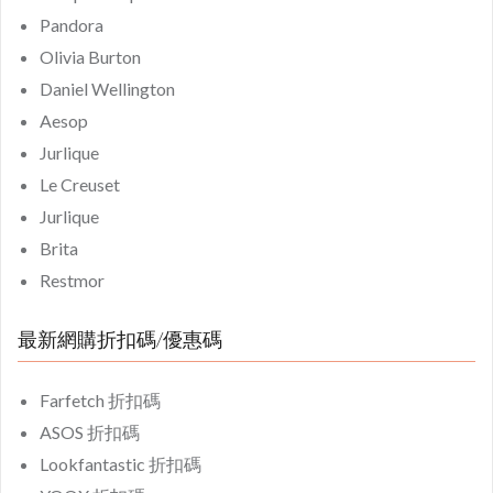
Pandora
Olivia Burton
Daniel Wellington
Aesop
Jurlique
Le Creuset
Jurlique
Brita
Restmor
最新網購折扣碼/優惠碼
Farfetch 折扣碼
ASOS 折扣碼
Lookfantastic 折扣碼