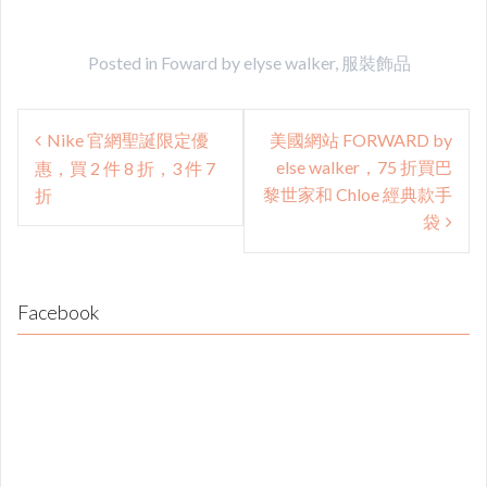
Posted in
Foward by elyse walker
,
服裝飾品
Post
Nike 官網聖誕限定優
美國網站 FORWARD by
navigation
else walker，75 折買巴
惠，買 2 件 8 折，3 件 7
黎世家和 Chloe 經典款手
折
袋
Facebook