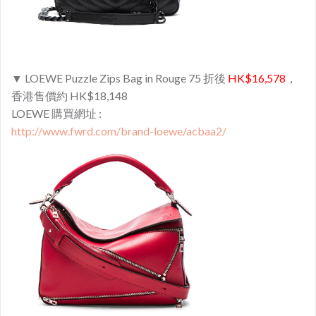
▼ LOEWE Puzzle Zips Bag in Rouge 75 折後
HK$16,578
，
香港售價約 HK$18,148
LOEWE 購買網址 :
http://www.fwrd.com/brand-loewe/acbaa2/