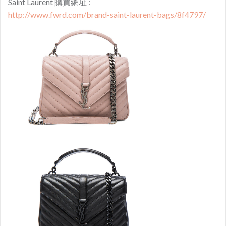
Saint Laurent 購買網址 :
http://www.fwrd.com/brand-saint-laurent-bags/8f4797/