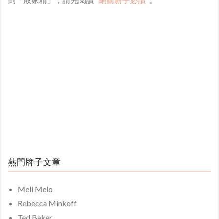
熱門牌子文章
Meli Melo
Rebecca Minkoff
Ted Baker