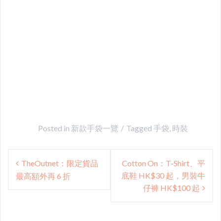
Posted in
新款手袋一覽
Tagged
手袋
,
時裝
Post
TheOutnet：限定貨品
Cotton On：T-Shirt、平
navigation
底鞋 HK$30 起，男裝牛
最高額外再 6 折
仔褲 HK$100 起