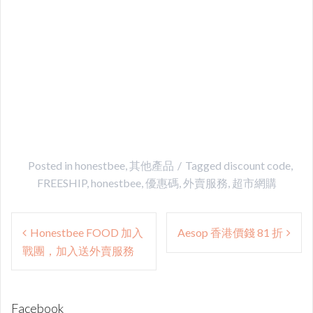
Posted in
honestbee
,
其他產品
Tagged
discount code
,
FREESHIP
,
honestbee
,
優惠碼
,
外賣服務
,
超市網購
Post
Honestbee FOOD 加入
Aesop 香港價錢 81 折
navigation
戰團，加入送外賣服務
Facebook