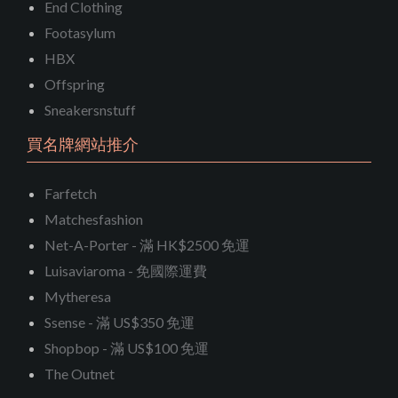
End Clothing
Footasylum
HBX
Offspring
Sneakersnstuff
買名牌網站推介
Farfetch
Matchesfashion
Net-A-Porter - 滿 HK$2500 免運
Luisaviaroma - 免國際運費
Mytheresa
Ssense - 滿 US$350 免運
Shopbop - 滿 US$100 免運
The Outnet