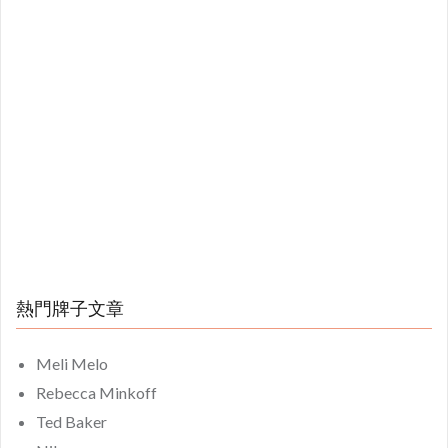
熱門牌子文章
Meli Melo
Rebecca Minkoff
Ted Baker