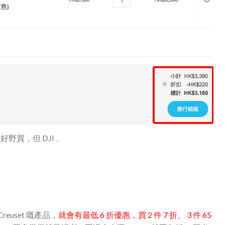
多好野買，但 DJI 、
euset 嘅產品，
就會有最低 6 折優惠，買 2 件 7 折、 3 件 65