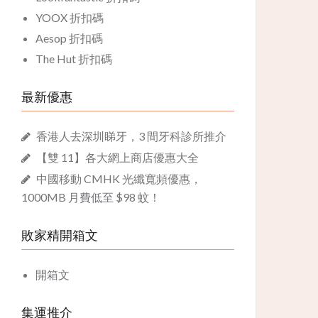
YOOX 折扣碼
Aesop 折扣碼
The Hut 折扣碼
最新優惠
香港人去深圳睇牙，3 間牙科診所推介
【雙 11】各大網上商店優惠大全
中國移動 CMHK 光纖寬頻優惠，
1000MB 月費低至 $98 蚊！
敗家精開箱文
開箱文
集運推介