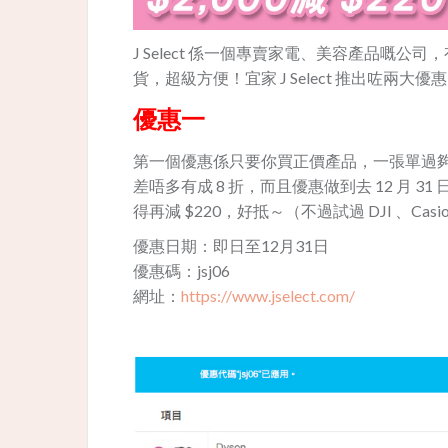
J Select 係一個專賣家電、美容產品嘅
貨，超級方便！宜家 J Select 推出咗兩
優惠一
第一個優惠係只要你買正價產品，一張單過夠 H
差唔多有成 8 折，而且優惠做到去 12 月 3
得再減 $220，好抵～（不過試過 DJI 、C
優惠日期：即日至12月31日
優惠碼：jsj06
網址：
https://www.jselect.com/