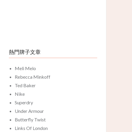
熱門牌子文章
Meli Melo
Rebecca Minkoff
Ted Baker
Nike
Superdry
Under Armour
Butterfly Twist
Links Of London