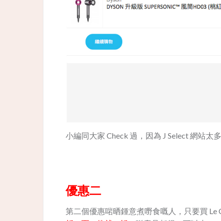
小編同大家 Check 過，因為 J Select 網站太
優惠二
第二個優惠啱晒鍾意煮嘢食嘅人，只要買 Le Cr