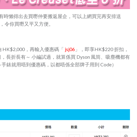
公司，有時懶得出去買嘢仲要搬返屋企，可以上網買完再安排送
大優惠，令你買嘢又平又方便。
K$2,000，再輸入優惠碼「
jsj06
」，即享HK$220 折扣，
1 日，長折長有～ 小編試過，就算係買 Dyson 風筒、吸塵機都有
asio 手錶就用唔到優惠碼，以都唔係全部牌子用到 Code）