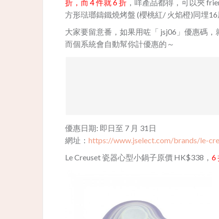
折，而 4 件就 6 折
，咩產品都得，可以夾 frie
方形琺瑯鑄鐵燒烤盤 (櫻桃紅/ 火焰橙)同埋16
大家要留意番，如果用咗「 jsj06」優惠碼
而個系統會自動幫你計優惠的～
優惠日期: 即日至 7 月 31日
網址：
https://www.jselect.com/brands/le-cr
Le Creuset 瓷器心型小鍋子原價 HK$338，
6