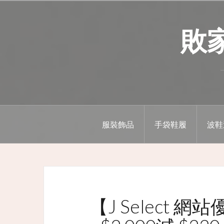
Skip
to
敗家精
content
服裝飾品
手袋鞋履
波鞋
【J Select