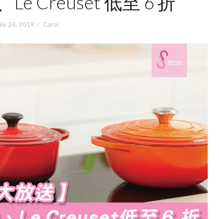
、Le Creuset 低至 6 折
uly 24, 2019
Carol