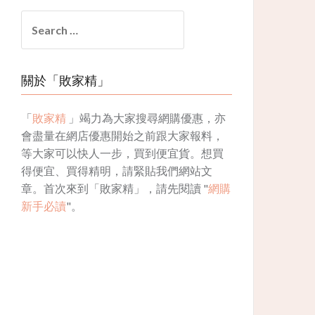
Search
for:
關於「敗家精」
「
敗家精
」竭力為大家搜尋網購優惠，亦
會盡量在網店優惠開始之前跟大家報料，
等大家可以快人一步，買到便宜貨。想買
得便宜、買得精明，請緊貼我們網站文
章。首次來到「敗家精」，請先閱讀 "
網購
新手必讀
"。