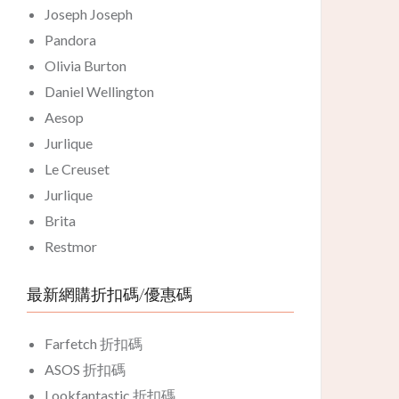
Joseph Joseph
Pandora
Olivia Burton
Daniel Wellington
Aesop
Jurlique
Le Creuset
Jurlique
Brita
Restmor
最新網購折扣碼/優惠碼
Farfetch 折扣碼
ASOS 折扣碼
Lookfantastic 折扣碼