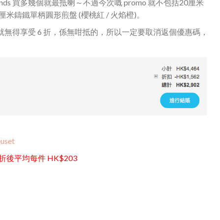
nds 買多幾個就最抵喇～不過今次嘅 promo 就不包括20厘米
厘米鑄鐵單柄圓形煎盤 (櫻桃紅 / 火焰橙)。
，就無得享受 6 折，係無咁抵的，所以一定要取消返個優惠碼，
euset
 折後平均每件 HK$203