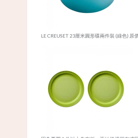
LE CREUSET 23厘米圓形碟兩件裝 (綠色) 原價