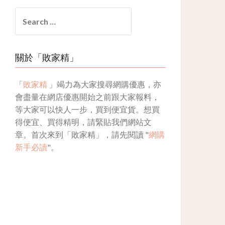
Search
for:
關於「敗家精」
「
敗家精
」竭力為大家搜尋網購優惠，亦
會盡量在網店優惠開始之前跟大家報料，
等大家可以快人一步，買到便宜貨。想買
得便宜、買得精明，請緊貼我們網站文
章。首次來到「敗家精」，請先閱讀 "
網購
新手必讀
"。