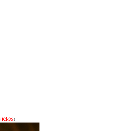
HK$36
）