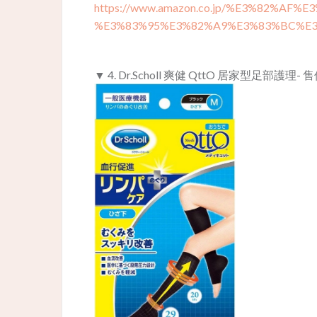
https://www.amazon.co.jp/%E3%82%AF
%E3%83%95%E3%82%A9%E3%83%BC%E3
▼ 4. Dr.Scholl 爽健 QttO 居家型足部護理- 