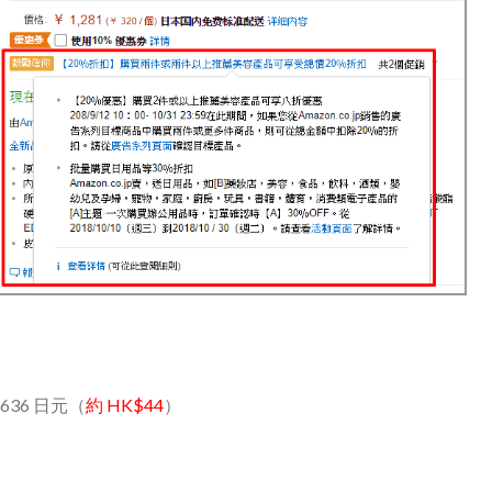
 636 日元（
約 HK$44
）