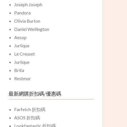
Joseph Joseph
Pandora
Olivia Burton
Daniel Wellington
Aesop
Jurlique
Le Creuset
Jurlique
Brita
Restmor
最新網購折扣碼/優惠碼
Farfetch 折扣碼
ASOS 折扣碼
Lookfantastic 折扣碼