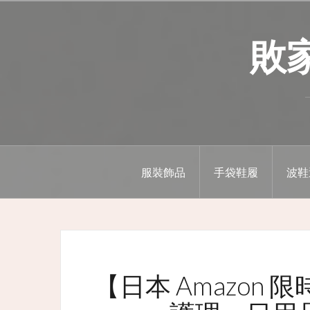
Skip
to
敗家精
content
服裝飾品
手袋鞋履
波鞋
【日本 Amazon