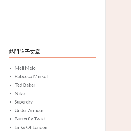
熱門牌子文章
Meli Melo
Rebecca Minkoff
Ted Baker
Nike
Superdry
Under Armour
Butterfly Twist
Links Of London