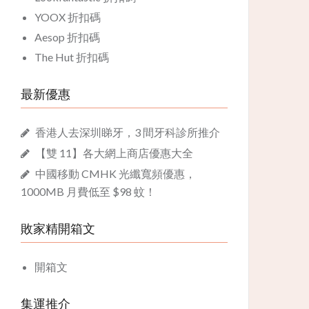
YOOX 折扣碼
Aesop 折扣碼
The Hut 折扣碼
最新優惠
香港人去深圳睇牙，3 間牙科診所推介
【雙 11】各大網上商店優惠大全
中國移動 CMHK 光纖寬頻優惠，
1000MB 月費低至 $98 蚊！
敗家精開箱文
開箱文
集運推介