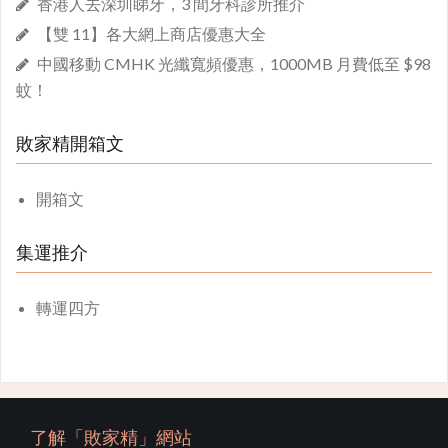
香港人去深圳睇牙，3 間牙科診所推介
【雙 11】各大網上商店優惠大全
中國移動 CMHK 光纖寬頻優惠，1000MB 月費低至 $98
蚊！
敗家精開箱文
開箱文
集運推介
轉運四方
了解「敗家精」網站