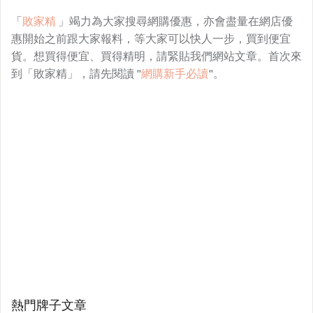
「
敗家精
」竭力為大家搜尋網購優惠，亦會盡量在網店優
惠開始之前跟大家報料，等大家可以快人一步，買到便宜
貨。想買得便宜、買得精明，請緊貼我們網站文章。首次來
到「敗家精」，請先閱讀 "
網購新手必讀
"。
熱門牌子文章