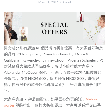
May 31, 2016
Carol
男女裝分別有超過 40 個品牌有折扣優惠，️有大家都好熟悉
的品牌 3.1 Phillip Lim、Anya Hindmarch、Dolce &
Gabbana、Givenchy、Jimmy Choo、Proenza Schouler。今
次
減價嘅大路款式吾係好多，所以小編推薦大家睇下
Alexander McQueen 銀包，小編心心眼一款灰色骷髏骨頭
長銀包，原價 HK$4,600，折後只係 HK$2,800，真係好
抵，仲有另外兩款長銀包都做緊 6 折，平時真係買吾到咁
平。
大家睇完連卡佛呢個優惠，如果吾心急買的話，
Net-a-
porter
即將推出一個極大折扣優惠，大家可以睇埋先出手