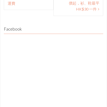
navigation
價起，衫、鞋最平
運費
HK$30 一件
Facebook