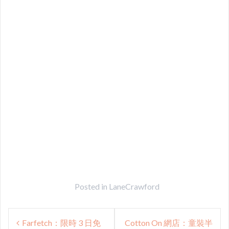
Posted in
LaneCrawford
Post
Farfetch：限時 3 日免
Cotton On 網店：童裝半