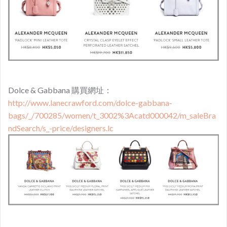
Dolce & Gabbana 購買網址：
http://www.lanecrawford.com/dolce-gabbana-
bags/_/700285/women/t_3002%3Acatd000042/m_saleBra
ndSearch/s_-price/designers.lc