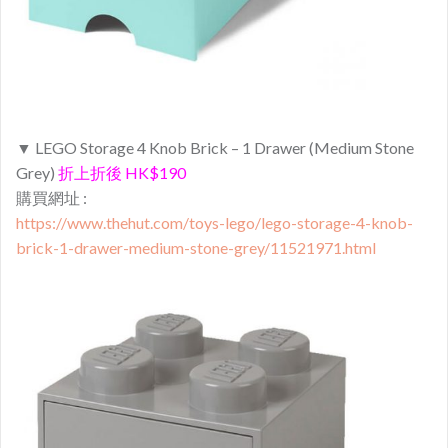
▼ LEGO Storage 4 Knob Brick – 1 Drawer (Medium Stone
Grey)
折上折後 HK$190
購買網址 :
https://www.thehut.com/toys-lego/lego-storage-4-knob-
brick-1-drawer-medium-stone-grey/11521971.html