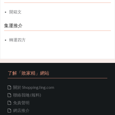
開箱文
集運推介
轉運四方
了解「敗家精」網站
關於 ShoppingJing.com
聯絡我哋 (報料)
免責聲明
網店推介