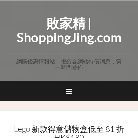
Skip
to
敗家精 |
content
ShoppingJing.com
網購優惠情報站：搜羅各網站特價消息，第
一時間發佈
Lego 新款得意儲物盒低至 81 折
HK$180