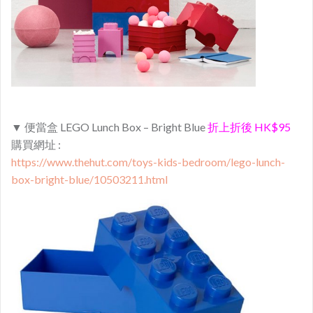
▼ 便當盒 LEGO Lunch Box – Bright Blue
折上折後 HK$95
購買網址 :
https://www.thehut.com/toys-kids-bedroom/lego-lunch-
box-bright-blue/10503211.html