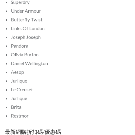
Superdry
Under Armour
Butterfly Twist
Links Of London
Joseph Joseph
Pandora
Olivia Burton
Daniel Wellington
Aesop
Jurlique
Le Creuset
Jurlique
Brita
Restmor
最新網購折扣碼/優惠碼