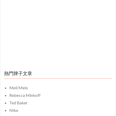
熱門牌子文章
Meli Melo
Rebecca Minkoff
Ted Baker
Nike