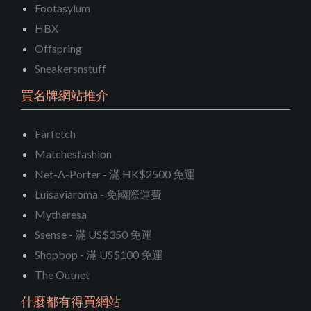
Footasylum
HBX
Offspring
Sneakersnstuff
買名牌網站推介
Farfetch
Matchesfashion
Net-A-Porter - 滿 HK$2500 免運
Luisaviaroma - 免國際運費
Mytheresa
Ssense - 滿 US$350 免運
Shopbop - 滿 US$100 免運
The Outnet
什麼都有得買網站