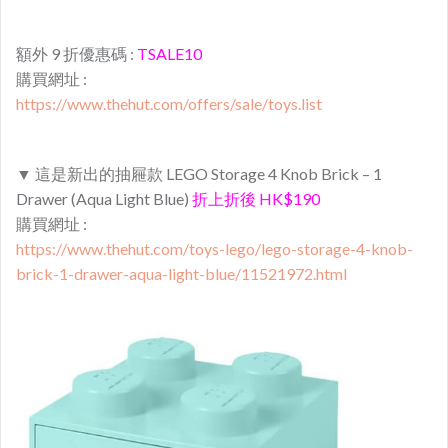
額外 9 折優惠碼 :
TSALE10
購買網址 :
https://www.thehut.com/offers/sale/toys.list
▼ 這是新出的抽屜款 LEGO Storage 4 Knob Brick – 1
Drawer (Aqua Light Blue)
折上折後 HK$190
購買網址 :
https://www.thehut.com/toys-lego/lego-storage-4-knob-
brick-1-drawer-aqua-light-blue/11521972.html