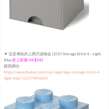
▼ 這是傳統的上開式儲物盒 LEGO Storage Brick 4 – Light
Blue
折上折後 HK$142
購買網址 :
https://www.thehut.com/toys-lego/lego-storage-brick-4-
light-blue/11227949.html