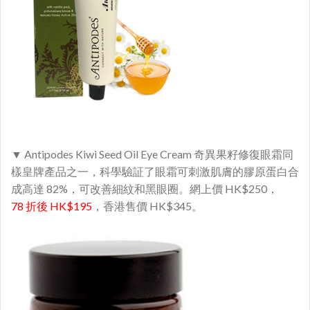
▼ Antipodes Kiwi Seed Oil Eye Cream 奇異果籽修復眼霜同
樣皇牌產品之一，科學驗証了眼霜可刺激肌膚的膠原蛋白合
成高達 82%，可改善細紋和黑眼圈。網上價 HK$250，
78 折後 HK$195
，香港售價 HK$345。