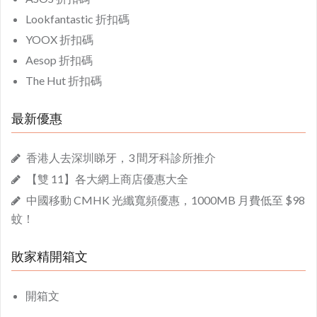
Lookfantastic 折扣碼
YOOX 折扣碼
Aesop 折扣碼
The Hut 折扣碼
最新優惠
香港人去深圳睇牙，3 間牙科診所推介
【雙 11】各大網上商店優惠大全
中國移動 CMHK 光纖寬頻優惠，1000MB 月費低至 $98
蚊！
敗家精開箱文
開箱文