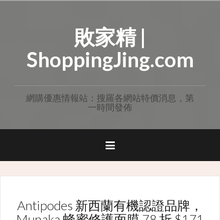
Skip
to
敗家精 |
content
ShoppingJing.com
網購優惠情報站：搜羅各網站特價消息，第
一時間發佈
Antipodes 新西蘭有機認證品牌，
Munaka 蜂蜜修護面膜 78 折 $171