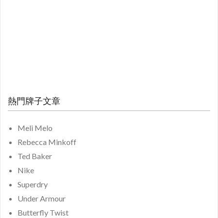
熱門牌子文章
Meli Melo
Rebecca Minkoff
Ted Baker
Nike
Superdry
Under Armour
Butterfly Twist