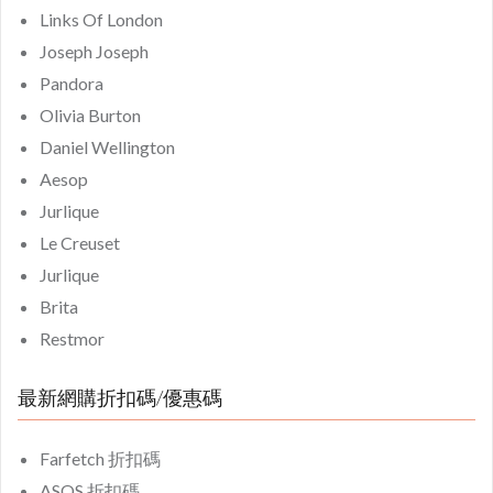
Links Of London
Joseph Joseph
Pandora
Olivia Burton
Daniel Wellington
Aesop
Jurlique
Le Creuset
Jurlique
Brita
Restmor
最新網購折扣碼/優惠碼
Farfetch 折扣碼
ASOS 折扣碼