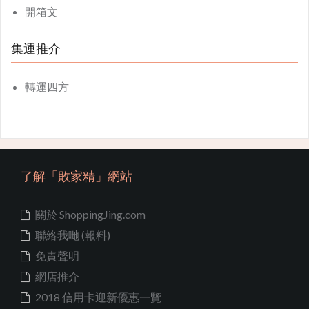
開箱文
集運推介
轉運四方
了解「敗家精」網站
關於 ShoppingJing.com
聯絡我哋 (報料)
免責聲明
網店推介
2018 信用卡迎新優惠一覽