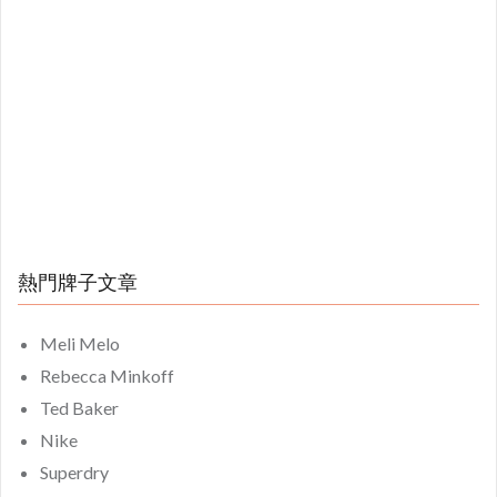
熱門牌子文章
Meli Melo
Rebecca Minkoff
Ted Baker
Nike
Superdry