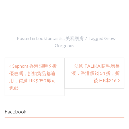
Posted in
Lookfantastic
,
美容護膚
Tagged
Grow
Gorgeous
Post
Sephora 香港限時 9 折
法國 TALIKA 睫毛增長
navigation
液，香港價錢 54 折，折
優惠碼，折扣貨品都適
後 HK$216
用，買滿 HK$350 即可
免郵
Facebook