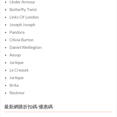
Under Armour
Butterfly Twist
Links Of London
Joseph Joseph
Pandora
Olivia Burton
Daniel Wellington
Aesop
Jurlique
Le Creuset
Jurlique
Brita
Restmor
最新網購折扣碼/優惠碼