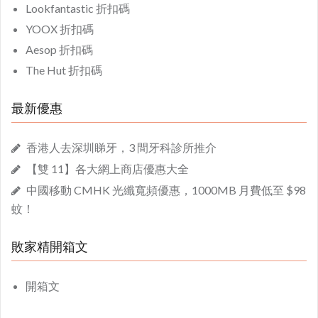
Lookfantastic 折扣碼
YOOX 折扣碼
Aesop 折扣碼
The Hut 折扣碼
最新優惠
香港人去深圳睇牙，3 間牙科診所推介
【雙 11】各大網上商店優惠大全
中國移動 CMHK 光纖寬頻優惠，1000MB 月費低至 $98
蚊！
敗家精開箱文
開箱文