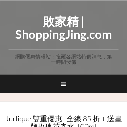
Skip
to
敗家精 |
content
ShoppingJing.com
網購優惠情報站：搜羅各網站特價消息，第
一時間發佈
Jurlique 雙重優惠 : 全線 85 折 + 送皇
牌玫瑰花卉水 100ml