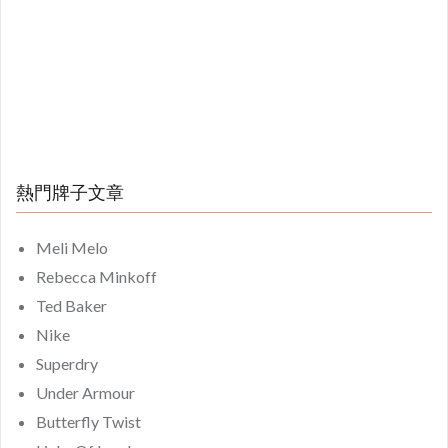
熱門牌子文章
Meli Melo
Rebecca Minkoff
Ted Baker
Nike
Superdry
Under Armour
Butterfly Twist