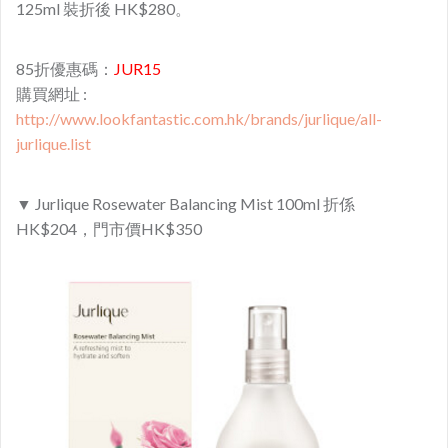
125ml 裝折後 HK$280。
85折優惠碼：
JUR15
購買網址 :
http://www.lookfantastic.com.hk/brands/jurlique/all-
jurlique.list
▼ Jurlique Rosewater Balancing Mist 100ml 折係
HK$204，門市價HK$350