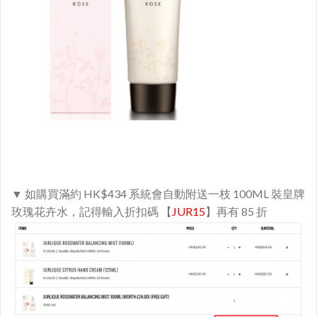
​▼ 如購買滿約 HK$434 系統會自動附送一枝 100ML 裝皇牌
玫瑰花卉水，記得輸入折扣碼 【
JUR15
】再有 85 折