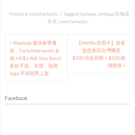
Posted in
Lookfantastic
Tagged
Jurlique
,
Jurlique 玫瑰花
卉水
,
Lookfantastic
Post
Shopbop 最強春季優
【WeWa 信用卡】迎新
navigation
送您來回台灣機票，
惠，Furla Metropolis 折
$200 現金回贈 + $150 戲
後 HK$1,968 Tory Burch
飛禮券
新款手袋、耳環、熱賣
logo 平底鞋齊上架
Facebook