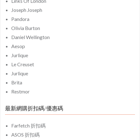
Links Of London
Joseph Joseph
Pandora
Olivia Burton
Daniel Wellington
Aesop
Jurlique
Le Creuset
Jurlique
Brita
Restmor
最新網購折扣碼/優惠碼
Farfetch 折扣碼
ASOS 折扣碼