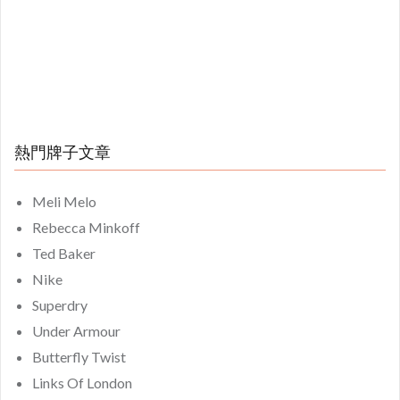
熱門牌子文章
Meli Melo
Rebecca Minkoff
Ted Baker
Nike
Superdry
Under Armour
Butterfly Twist
Links Of London