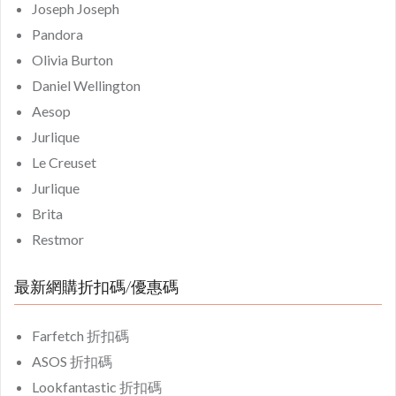
Joseph Joseph
Pandora
Olivia Burton
Daniel Wellington
Aesop
Jurlique
Le Creuset
Jurlique
Brita
Restmor
最新網購折扣碼/優惠碼
Farfetch 折扣碼
ASOS 折扣碼
Lookfantastic 折扣碼