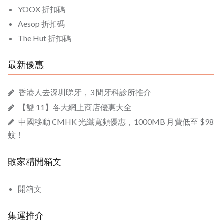
YOOX 折扣碼
Aesop 折扣碼
The Hut 折扣碼
最新優惠
香港人去深圳睇牙，3 間牙科診所推介
【雙 11】各大網上商店優惠大全
中國移動 CMHK 光纖寬頻優惠，1000MB 月費低至 $98
蚊！
敗家精開箱文
開箱文
集運推介