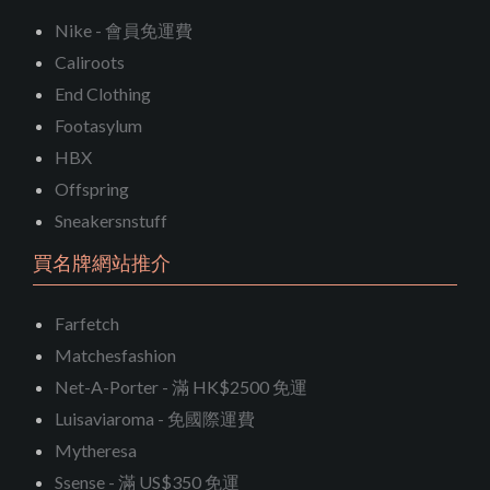
Nike - 會員免運費
Caliroots
End Clothing
Footasylum
HBX
Offspring
Sneakersnstuff
買名牌網站推介
Farfetch
Matchesfashion
Net-A-Porter - 滿 HK$2500 免運
Luisaviaroma - 免國際運費
Mytheresa
Ssense - 滿 US$350 免運