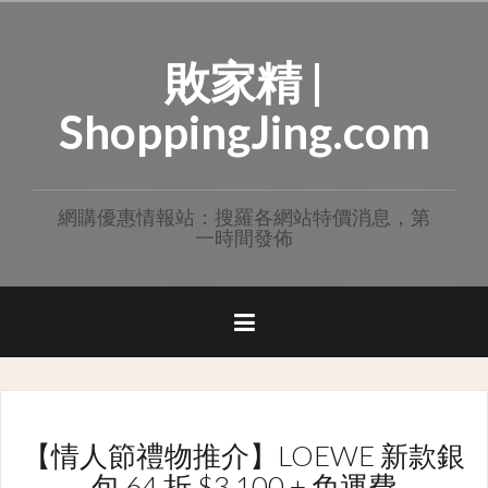
Skip
to
敗家精 |
content
ShoppingJing.com
網購優惠情報站：搜羅各網站特價消息，第
一時間發佈
【情人節禮物推介】LOEWE 新款銀
包 64 折 $3,100 + 免運費