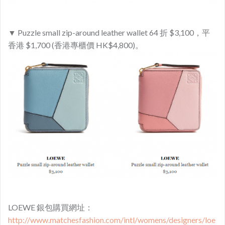
▼ Puzzle small zip-around leather wallet 64 折 $3,100，平
香港 $1,700 (香港專櫃價 HK$4,800)​。
LOEWE 銀包購買網址：
http://www.matchesfashion.com/intl/womens/designers/loe