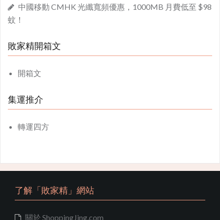
中國移動 CMHK 光纖寬頻優惠，1000MB 月費低至 $98
蚊！
敗家精開箱文
開箱文
集運推介
轉運四方
了解「敗家精」網站
關於 ShoppingJing.com