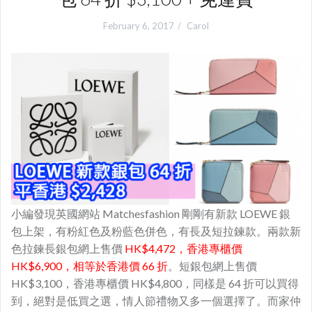
February 6, 2017
Carol
小編發現英國網站 Matchesfashion 剛剛有新款 LOEWE 銀
包上架，有粉紅色及粉藍色
併色，有長及短
拉鍊款。兩款新
色拉鍊長銀包網上售價
HK$4,472，香港專櫃價
HK$6,900，相等於香港價 66 折
。短銀包網上售價
HK$3,100，香港專櫃價 HK$4,800，同樣是 64 折可以買得
到，絕對是低買之選，情人節禮物又多一個選擇了。而家仲