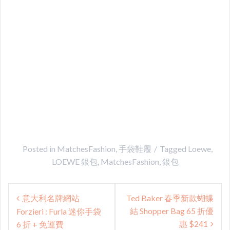
Posted in
MatchesFashion
,
手袋鞋履
Tagged
Loewe
,
LOEWE 銀包
,
MatchesFashion
,
銀包
Post
意大利名牌網站
Ted Baker 春季新款蝴蝶
navigation
結 Shopper Bag 65 折優
Forzieri : Furla 迷你手袋
惠 $241
6 折 + 免運費