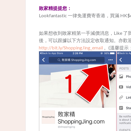
敗家精提提您：
Lookfantastic 一律免運費寄香港，買滿 HK$60
如果想收到敗家精第一手減價消息，Like 了我地 Fa
後，可以跟據以下方法設定收取通知。亦歡迎用
http://bit.ly/ShoppingJing_email
。(溫馨提示