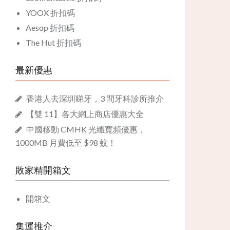
YOOX 折扣碼
Aesop 折扣碼
The Hut 折扣碼
最新優惠
香港人去深圳睇牙，3 間牙科診所推介
【雙 11】各大網上商店優惠大全
中國移動 CMHK 光纖寬頻優惠，
1000MB 月費低至 $98 蚊！
敗家精開箱文
開箱文
集運推介