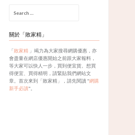
Search
for:
關於「敗家精」
「
敗家精
」竭力為大家搜尋網購優惠，亦
會盡量在網店優惠開始之前跟大家報料，
等大家可以快人一步，買到便宜貨。想買
得便宜、買得精明，請緊貼我們網站文
章。首次來到「敗家精」，請先閱讀 "
網購
新手必讀
"。