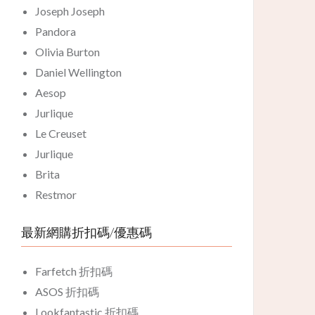
Joseph Joseph
Pandora
Olivia Burton
Daniel Wellington
Aesop
Jurlique
Le Creuset
Jurlique
Brita
Restmor
最新網購折扣碼/優惠碼
Farfetch 折扣碼
ASOS 折扣碼
Lookfantastic 折扣碼