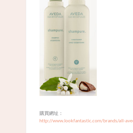
​購買網址：
http://www.lookfantastic.com/brands/all-aved