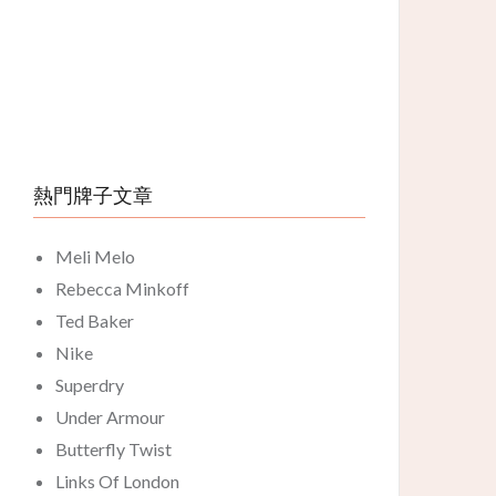
熱門牌子文章
Meli Melo
Rebecca Minkoff
Ted Baker
Nike
Superdry
Under Armour
Butterfly Twist
Links Of London