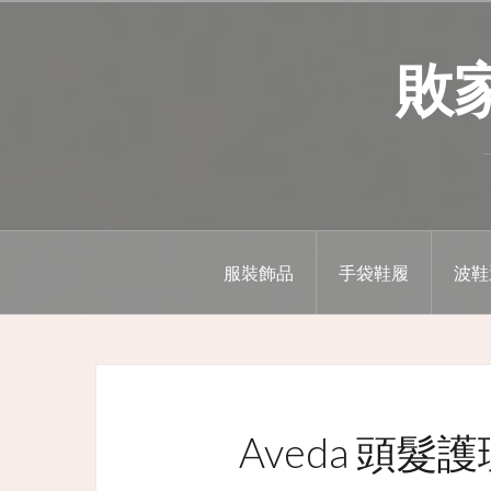
Skip
to
敗家精
content
服裝飾品
手袋鞋履
波鞋
Aveda 頭髮