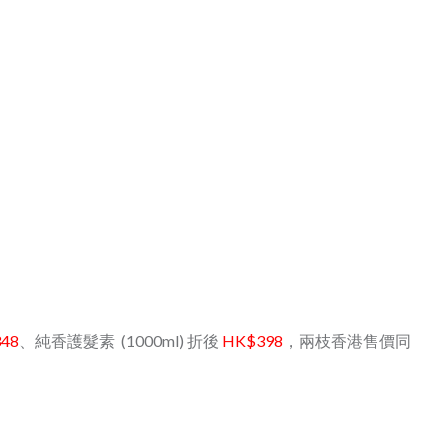
48
、純香護髮素 (1000ml) 折後
HK$398
，兩枝香港售價同