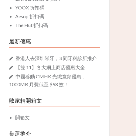
YOOX 折扣碼
Aesop 折扣碼
The Hut 折扣碼
最新優惠
香港人去深圳睇牙，3 間牙科診所推介
【雙 11】各大網上商店優惠大全
中國移動 CMHK 光纖寬頻優惠，
1000MB 月費低至 $98 蚊！
敗家精開箱文
開箱文
集運推介