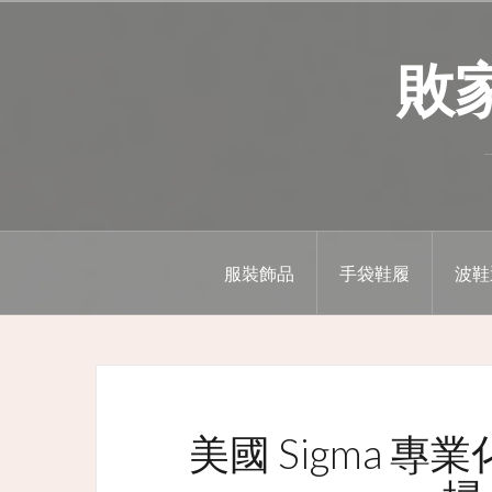
Skip
to
敗家精
content
服裝飾品
手袋鞋履
波鞋
美國 Sigma 專