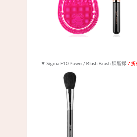
▼ Sigma F10 Power/ Blush Brush
胭脂掃
7 折