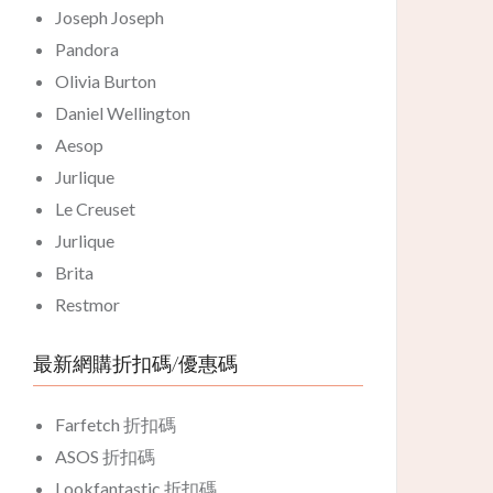
Joseph Joseph
Pandora
Olivia Burton
Daniel Wellington
Aesop
Jurlique
Le Creuset
Jurlique
Brita
Restmor
最新網購折扣碼/優惠碼
Farfetch 折扣碼
ASOS 折扣碼
Lookfantastic 折扣碼