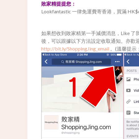
敗家精提提您：
Lookfantastic 一律免運費寄香港，買滿 HK$60
如果想收到敗家精第一手減價消息，Like 了我地 Fa
後，可以跟據以下方法設定收取通知。亦歡迎用
http://bit.ly/ShoppingJing_email
。(溫馨提示