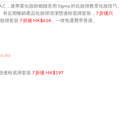
.A.C，連專業化妝師都鍾意用 Sigma 的化妝掃教受化妝技巧。
7 折優惠碼。有近期暢銷產品化妝掃清潔墊連粉底掃套裝，
7 折後只
化妝掃套裝
7 折後 HK$614
，一律免運費寄香港。
a.list
Duo 清潔墊連粉底掃套裝
7 折後 HK$197