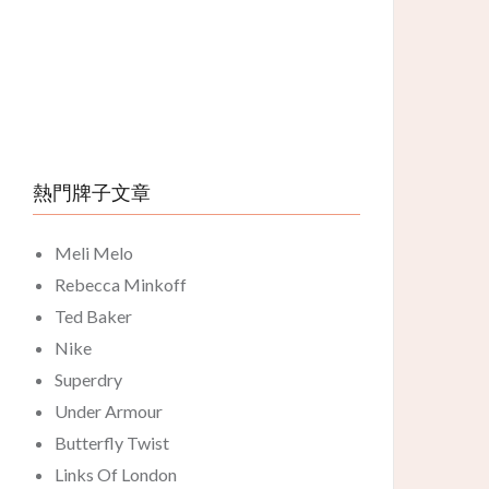
熱門牌子文章
Meli Melo
Rebecca Minkoff
Ted Baker
Nike
Superdry
Under Armour
Butterfly Twist
Links Of London