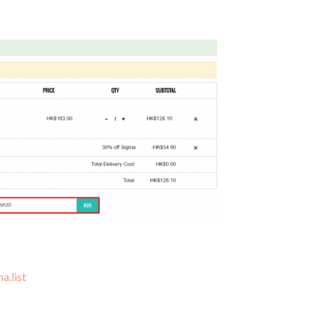
a.list