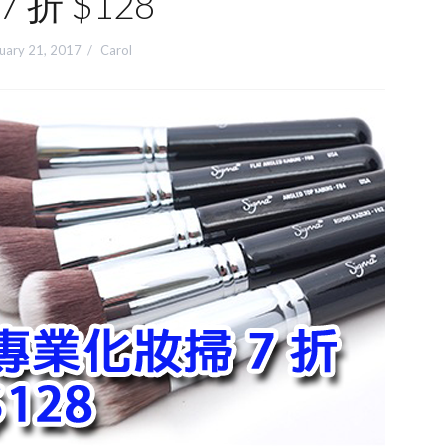
7 折 $128
uary 21, 2017
Carol