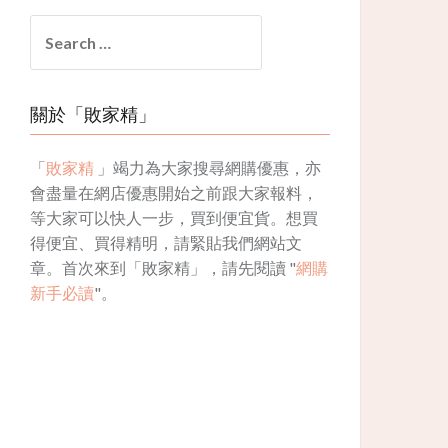
Search
for:
關於「敗家精」
「
敗家精
」竭力為大家搜尋網購優惠，亦
會盡量在網店優惠開始之前跟大家報料，
等大家可以快人一步，買到便宜貨。想買
得便宜、買得精明，請緊貼我們網站文
章。首次來到「敗家精」，請先閱讀 "
網購
新手必讀
"。