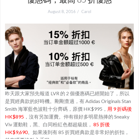
August 8, 2016
Carol
昨天跟大家預先報道 LVR 的 2 個優惠碼已經開始了，所以
是買經典款的好時機。剛剛查過，有 Adidas Originals Stan
Smith 海軍藍色波鞋十分齊碼，原價 HK$995，
用 9 折碼後
HK$895
，沒有另加運費。仲有很好多明星熱捧的 Sneaky
Viv 運動鞋，黑、白同粉紅色都超級靚，
85 折後
HK$9,690
。如果湊到有 85 折買經典款是非常好的折扣，