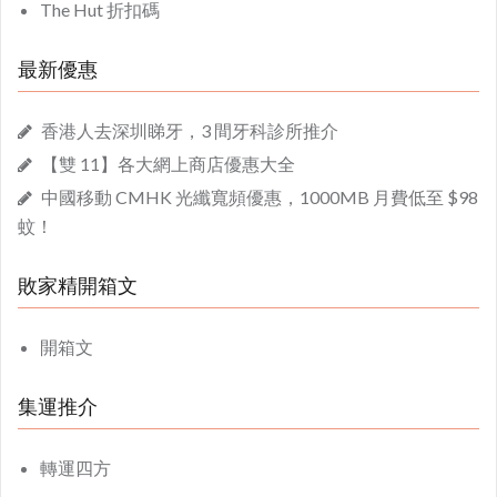
The Hut 折扣碼
最新優惠
香港人去深圳睇牙，3 間牙科診所推介
【雙 11】各大網上商店優惠大全
中國移動 CMHK 光纖寬頻優惠，1000MB 月費低至 $98
蚊！
敗家精開箱文
開箱文
集運推介
轉運四方