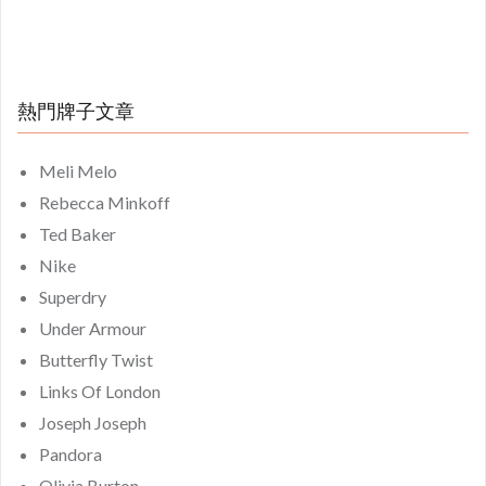
熱門牌子文章
Meli Melo
Rebecca Minkoff
Ted Baker
Nike
Superdry
Under Armour
Butterfly Twist
Links Of London
Joseph Joseph
Pandora
Olivia Burton