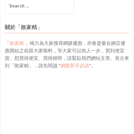
Search
for:
關於「敗家精」
「
敗家精
」竭力為大家搜尋網購優惠，亦會盡量在網店優
惠開始之前跟大家報料，等大家可以快人一步，買到便宜
貨。想買得便宜、買得精明，請緊貼我們網站文章。首次來
到「敗家精」，請先閱讀 "
網購新手必讀
"。