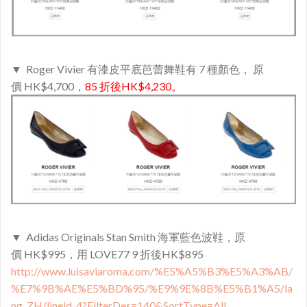
▼ Roger Vivier 有
漆皮平底芭蕾舞鞋有 7 種
顏色， 原
價 HK$4,700，
85 折後HK$4,230。
▼ Adidas Originals Stan Smith 海軍藍色波鞋，原
價 HK$995，用 LOVE77 9 折後HK$895
http://www.luisaviaroma.com/%E5%A5%B3%E5%A3%AB/
%E7%9B%AE%E5%BD%95/%E9%9E%8B%E5%B1%A5/la
ng_ZH/lineid_4?FilterDes=140&SortType=All