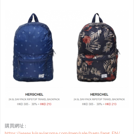
購買網址 : ​
https://www.luisaviaroma.com/men/sale/bags/lang_EN/