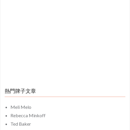
熱門牌子文章
Meli Melo
Rebecca Minkoff
Ted Baker