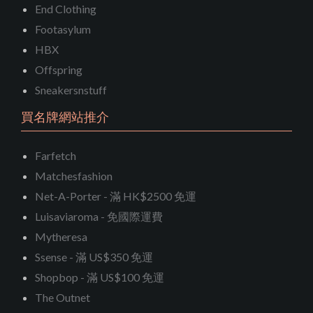
End Clothing
Footasylum
HBX
Offspring
Sneakersnstuff
買名牌網站推介
Farfetch
Matchesfashion
Net-A-Porter - 滿 HK$2500 免運
Luisaviaroma - 免國際運費
Mytheresa
Ssense - 滿 US$350 免運
Shopbop - 滿 US$100 免運
The Outnet