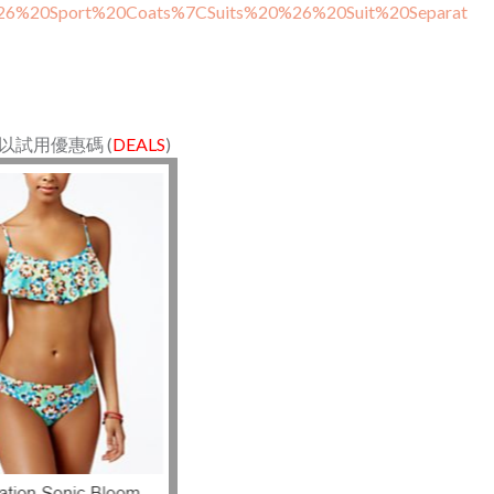
0%26%20Sport%20Coats%7CSuits%20%26%20Suit%20Separat
以試用優惠碼 (
DEALS
)