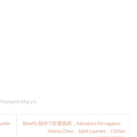
Posted in
Macy's
nter
Bluefly 額外7 折優惠碼，Salvatore Ferragamo、
Jimmy Choo、Saint Laurent、Cistian