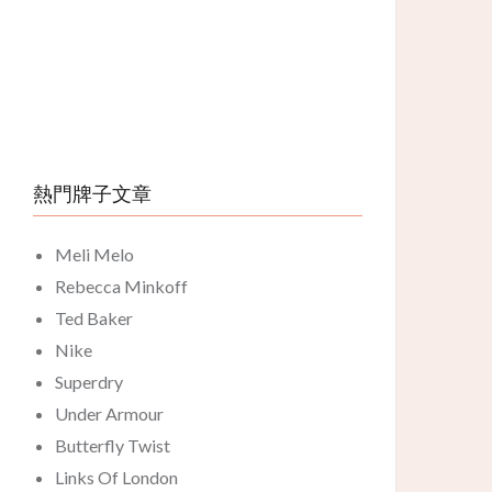
熱門牌子文章
Meli Melo
Rebecca Minkoff
Ted Baker
Nike
Superdry
Under Armour
Butterfly Twist
Links Of London