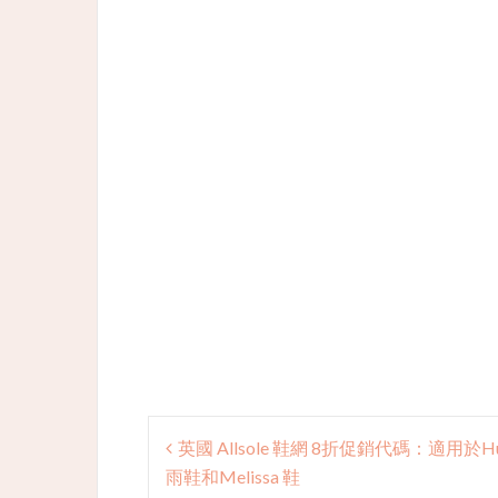
Post
英國 Allsole 鞋網 8折促銷代碼：適用於Hu
navigation
雨鞋和Melissa 鞋