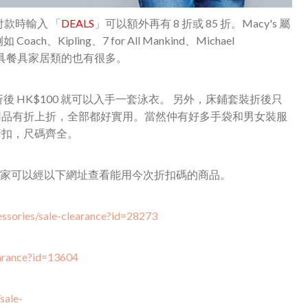
付款時輸入 「
DEALS
」可以額外再有 8 折或 85 折。Macy's 屬
ipling、7 for All Mankind、Michael
品牌，廚具餐具家居類的也有很多。
 HK$100 就可以入手一套泳
衣。 另外，床鋪套裝折後只
其他家居用品有折上折，全部都好實用。當然仲有好多手袋和男女裝服
有額外折扣，尺碼齊全。
，大家可以經以下網址查看能用今次折扣碼的商品。
sories/sale-clearance?id=28273
arance?id=13604
sale-