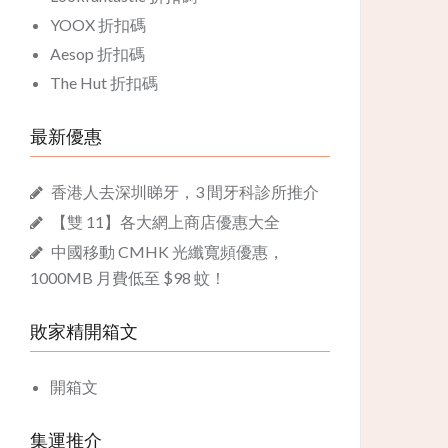
YOOX 折扣碼
Aesop 折扣碼
The Hut 折扣碼
最新優惠
香港人去深圳睇牙，3 間牙科診所推介
【雙 11】各大網上商店優惠大全
中國移動 CMHK 光纖寬頻優惠，
1000MB 月費低至 $98 蚊！
敗家精開箱文
開箱文
集運推介