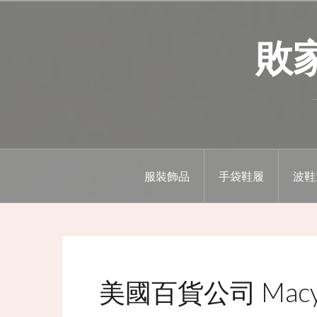
Skip
to
敗家精
content
服裝飾品
手袋鞋履
波鞋
美國百貨公司 Macy