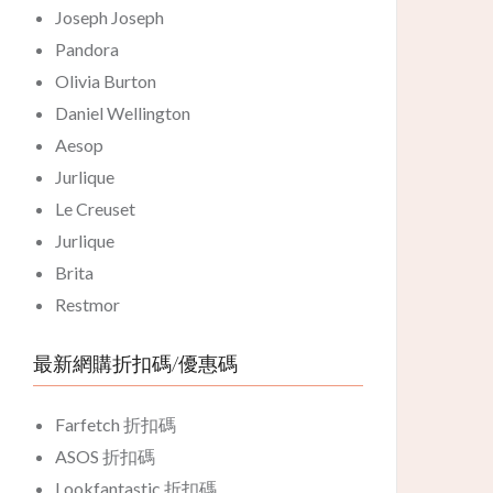
Joseph Joseph
Pandora
Olivia Burton
Daniel Wellington
Aesop
Jurlique
Le Creuset
Jurlique
Brita
Restmor
最新網購折扣碼/優惠碼
Farfetch 折扣碼
ASOS 折扣碼
Lookfantastic 折扣碼