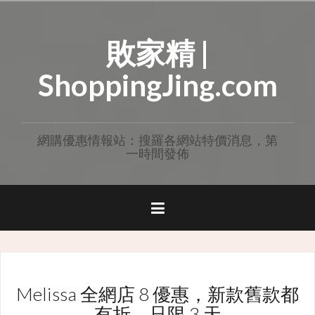
Skip
to
敗家精 |
content
ShoppingJing.com
網購優惠情報站：搜羅各網站特價消息，第
一時間發佈
Melissa 全網店 8 優惠，新款舊款都
有折，只限 3 天