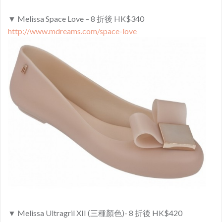
▼ Melissa Space Love – 8 折後 HK$340
http://www.mdreams.com/space-love
▼ Melissa Ultragril XII (三種顏色)- 8 折後 HK$420