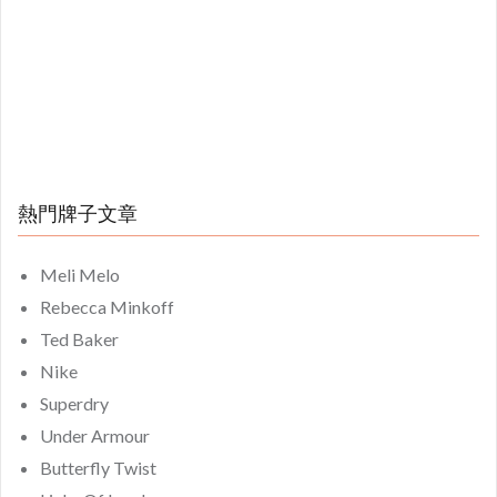
熱門牌子文章
Meli Melo
Rebecca Minkoff
Ted Baker
Nike
Superdry
Under Armour
Butterfly Twist