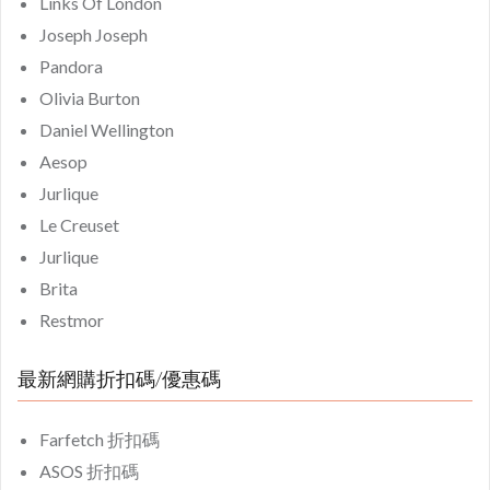
Links Of London
Joseph Joseph
Pandora
Olivia Burton
Daniel Wellington
Aesop
Jurlique
Le Creuset
Jurlique
Brita
Restmor
最新網購折扣碼/優惠碼
Farfetch 折扣碼
ASOS 折扣碼