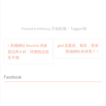
Posted in
Melissa
,
手袋鞋履
Tagged
鞋
Post
美國網站 Revolve 清倉
ghd 直髮器、風筒，香港
navigation
那個網站有得買？
貨品再 8 折，特價貨品低
至半價
Facebook