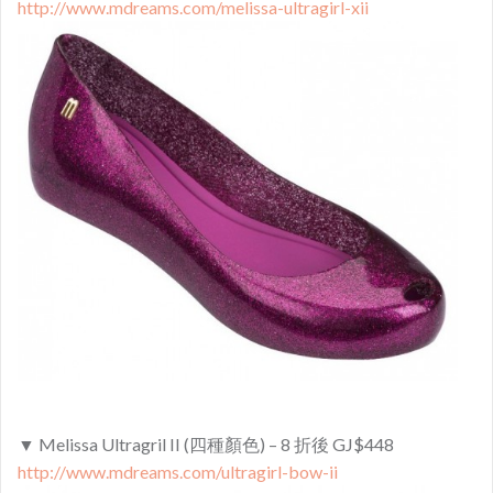
http://www.mdreams.com/melissa-ultragirl-xii
▼ Melissa Ultragril II (四種顏色) – 8 折後 GJ$448
http://www.mdreams.com/ultragirl-bow-ii