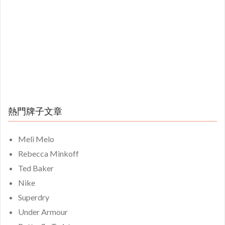
熱門牌子文章
Meli Melo
Rebecca Minkoff
Ted Baker
Nike
Superdry
Under Armour