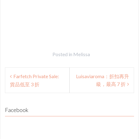
Posted in
Melissa
Post
Farfetch Private Sale:
Luisaviaroma：折扣再升
navigation
級，最高 7 折
貨品低至 3 折
Facebook