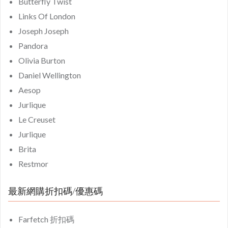
Butterfly Twist
Links Of London
Joseph Joseph
Pandora
Olivia Burton
Daniel Wellington
Aesop
Jurlique
Le Creuset
Jurlique
Brita
Restmor
最新網購折扣碼/優惠碼
Farfetch 折扣碼