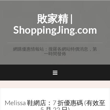
Skip
to
敗家精 |
content
ShoppingJing.com
網購優惠情報站：搜羅各網站特價消息，第
一時間發佈
Melissa 鞋網店：7 折優惠碼 (有效至
5 月 22 日)