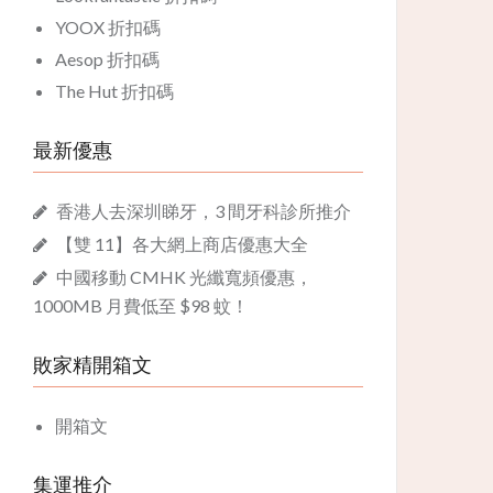
YOOX 折扣碼
Aesop 折扣碼
The Hut 折扣碼
最新優惠
香港人去深圳睇牙，3 間牙科診所推介
【雙 11】各大網上商店優惠大全
中國移動 CMHK 光纖寬頻優惠，
1000MB 月費低至 $98 蚊！
敗家精開箱文
開箱文
集運推介