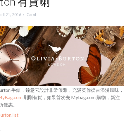
rton 有貨喇
ril 21, 2016
Carol
 Burton 手錶，鐘意它設計非常優雅，充滿英倫復古浪漫風味，
MyBag.com
剛剛有貨，如果首次去 Mybag.com 購物，新注
 折優惠。
rton.list