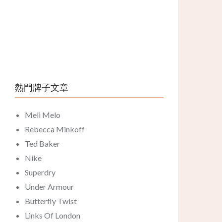
熱門牌子文章
Meli Melo
Rebecca Minkoff
Ted Baker
Nike
Superdry
Under Armour
Butterfly Twist
Links Of London