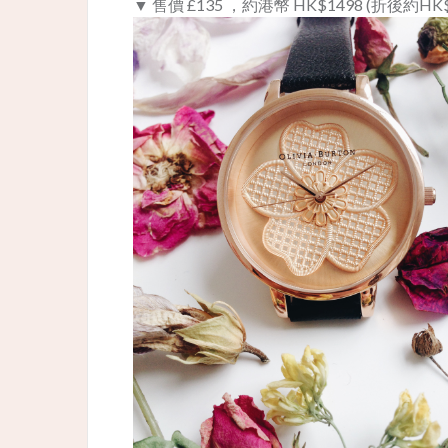
▼ 售價 £135 ，約港幣 HK$1498 (折後約HK$