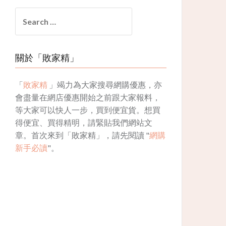
Search
for:
關於「敗家精」
「
敗家精
」竭力為大家搜尋網購優惠，亦
會盡量在網店優惠開始之前跟大家報料，
等大家可以快人一步，買到便宜貨。想買
得便宜、買得精明，請緊貼我們網站文
章。首次來到「敗家精」，請先閱讀 "
網購
新手必讀
"。