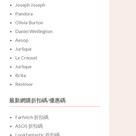
Joseph Joseph
Pandora
Olivia Burton
Daniel Wellington
Aesop
Jurlique
Le Creuset
Jurlique
Brita
Restmor
最新網購折扣碼/優惠碼
Farfetch 折扣碼
ASOS 折扣碼
Lookfantastic 折扣碼