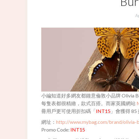
Bu
Ap
小編知道好多網友都鐘意倫敦小品牌 Olivia
每隻表都很精緻，款式百搭。而家英國網站
冊用戶更可使用折扣碼「
INT15
」會獲得 85
網址：
http://www.mybag.com/brand/olivia-bu
Promo Code:
INT15