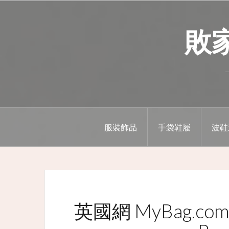
Skip
to
敗家精
content
服裝飾品
手袋鞋履
波鞋
英國網 MyBag.com