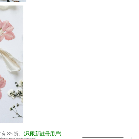
有 85 折。
(只限新註冊用戶)