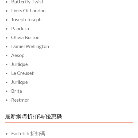
Butterfly Twist
Links Of London
Joseph Joseph
Pandora
Olivia Burton
Daniel Wellington
Aesop
Jurlique
Le Creuset
Jurlique
Brita
Restmor
最新網購折扣碼/優惠碼
Farfetch 折扣碼