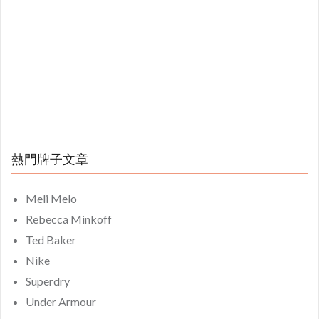
熱門牌子文章
Meli Melo
Rebecca Minkoff
Ted Baker
Nike
Superdry
Under Armour