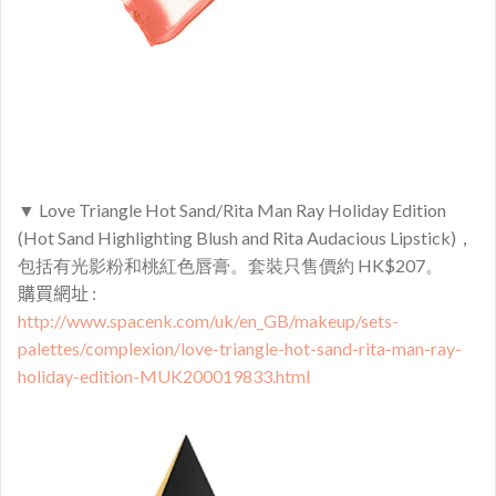
▼
Love Triangle Hot Sand/Rita Man Ray Holiday Edition
(Hot Sand Highlighting Blush and Rita Audacious Lipstick)，
包括有光影粉和
桃紅色唇膏。套裝只售價約 HK$207。
購買網址 :
http://www.spacenk.com/uk/en_GB/makeup/sets-
palettes/complexion/love-triangle-hot-sand-rita-man-ray-
holiday-edition-MUK200019833.html