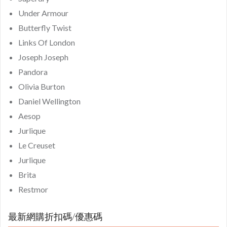
Under Armour
Butterfly Twist
Links Of London
Joseph Joseph
Pandora
Olivia Burton
Daniel Wellington
Aesop
Jurlique
Le Creuset
Jurlique
Brita
Restmor
最新網購折扣碼/優惠碼