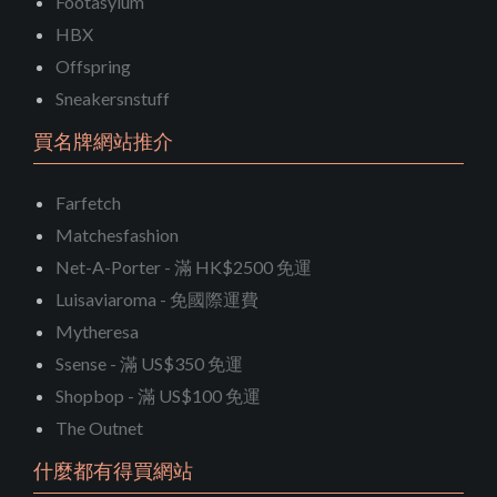
Footasylum
HBX
Offspring
Sneakersnstuff
買名牌網站推介
Farfetch
Matchesfashion
Net-A-Porter - 滿 HK$2500 免運
Luisaviaroma - 免國際運費
Mytheresa
Ssense - 滿 US$350 免運
Shopbop - 滿 US$100 免運
The Outnet
什麼都有得買網站