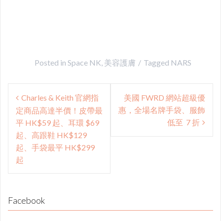
Posted in
Space NK
,
美容護膚
Tagged
NARS
Post
Charles & Keith 官網指
美國 FWRD 網站超級優
navigation
惠，全場名牌手袋、服飾
定商品高達半價！皮帶最
低至 7 折
平 HK$59 起、耳環 $69
起、高跟鞋 HK$129
起、手袋最平 HK$299
起
Facebook