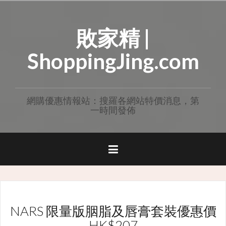
Skip
to
敗家精 |
content
ShoppingJing.com
網購優惠情報站：搜羅各網站特價消息，第
一時間發佈
NARS 限量版胭脂及唇膏套裝優惠價
HK$207