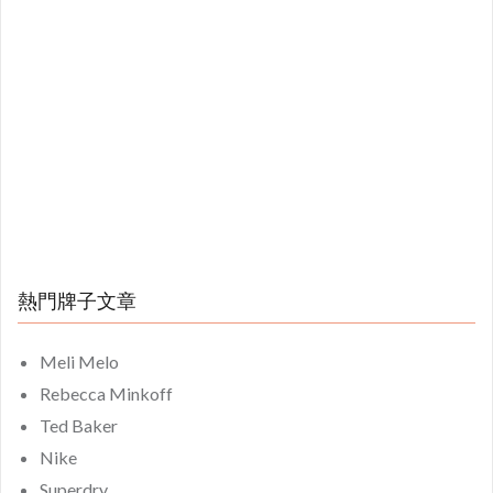
熱門牌子文章
Meli Melo
Rebecca Minkoff
Ted Baker
Nike
Superdry