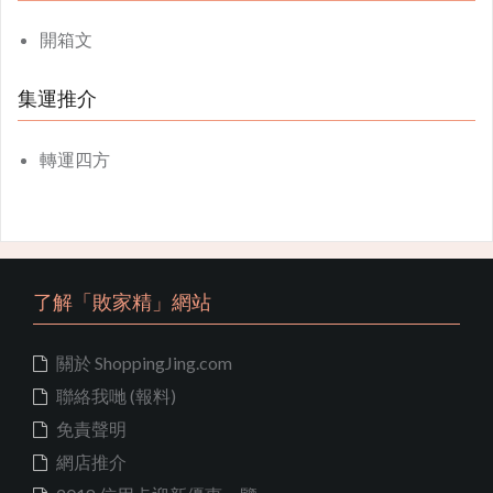
開箱文
集運推介
轉運四方
了解「敗家精」網站
關於 ShoppingJing.com
聯絡我哋 (報料)
免責聲明
網店推介