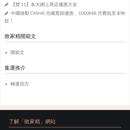
【雙 11】各大網上商店優惠大全
中國移動 CMHK 光纖寬頻優惠，1000MB 月費低至 $98
蚊！
敗家精開箱文
開箱文
集運推介
轉運四方
了解「敗家精」網站