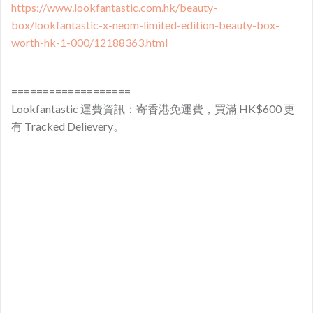
https://www.lookfantastic.com.hk/beauty-
box/lookfantastic-x-neom-limited-edition-beauty-box-
worth-hk-1-000/12188363.html
===================
Lookfantastic 運費資訊：寄香港免運費，買滿 HK$600 更
有 Tracked Delievery。