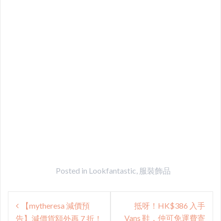
Posted in
Lookfantastic
,
服裝飾品
Post
【mytheresa 減價預
抵呀！HK$386 入手
navigation
Vans 鞋，仲可免運費寄
告】減價貨額外再 7 折！