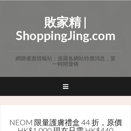
Skip
to
敗家精 |
content
ShoppingJing.com
網購優惠情報站：搜羅各網站特價消息，第
一時間發佈
NEOM 限量護膚禮盒 44 折，原價
HK$1,000 現在只需 HK$440