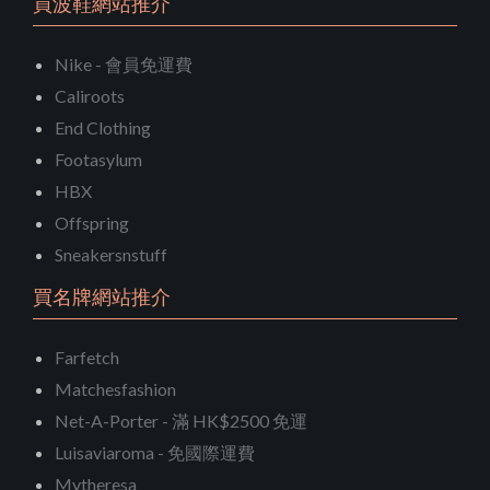
買波鞋網站推介
Nike - 會員免運費
Caliroots
End Clothing
Footasylum
HBX
Offspring
Sneakersnstuff
買名牌網站推介
Farfetch
Matchesfashion
Net-A-Porter - 滿 HK$2500 免運
Luisaviaroma - 免國際運費
Mytheresa