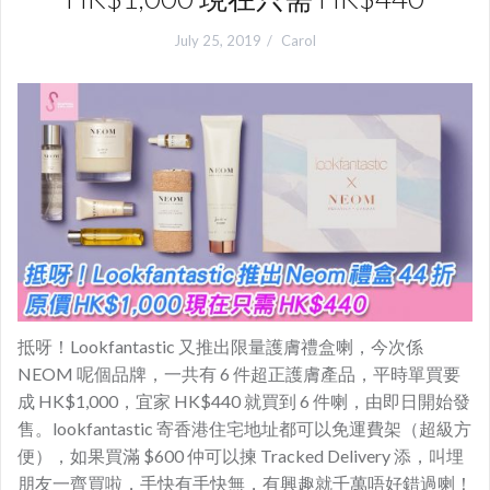
July 25, 2019
Carol
抵呀！Lookfantastic 又推出限量護膚禮盒喇，今次係
NEOM 呢個品牌，一共有 6 件超正護膚產品，平時單買要
成 HK$1,000，宜家 HK$440 就買到 6 件喇，由即日開始發
售。lookfantastic 寄香港住宅地址都可以免運費架（超級方
便），如果買滿 $600 仲可以揀 Tracked Delivery 添，叫埋
朋友一齊買啦，手快有手快無，有興趣就千萬唔好錯過喇！