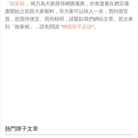
「
敗家精
」竭力為大家搜尋網購優惠，亦會盡量在網店優
惠開始之前跟大家報料，等大家可以快人一步，買到便宜
貨。想買得便宜、買得精明，請緊貼我們網站文章。首次來
到「敗家精」，請先閱讀 "
網購新手必讀
"。
熱門牌子文章